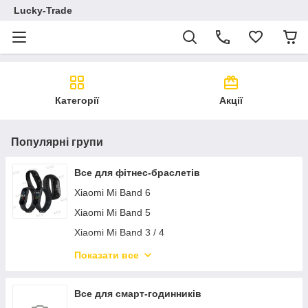
Lucky-Trade
Категорії
Акції
Популярні групи
Все для фітнес-браслетів
Xiaomi Mi Band 6
Xiaomi Mi Band 5
Xiaomi Mi Band 3 / 4
Xiaomi Mi Band 2
Показати все
AMAZFIT Cor 1 / 2
HONOR Band 3 / 4 / Running
Все для смарт-годинників