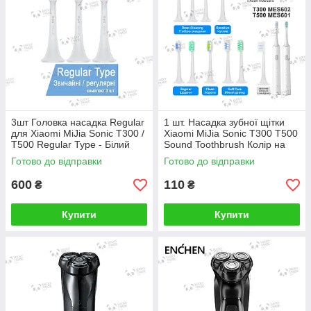
3шт Головка насадка Regular
1 шт. Насадка зубної щітки
для Xiaomi MiJia Sonic T300 /
Xiaomi MiJia Sonic T300 T500
T500 Regular Type - Білий
Sound Toothbrush Колір на
(DDYST01SKS NUN4001CN)
вибір
Готово до відправки
Готово до відправки
2234P
600
110
₴
₴
Купити
Купити