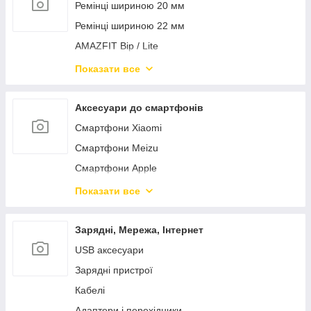
Xiaomi Mi Band 7
Ремінці шириною 20 мм
Ремінці шириною 22 мм
AMAZFIT Bip / Lite
AMAZFIT Pace / Stratos
Показати все
AMAZFIT Verge / Lite
AMAZFIT GTS / GTR 42 47 мм
Аксесуари до смартфонів
Смартфони Xiaomi
Смартфони Meizu
Смартфони Apple
Смартфони Huawei
Показати все
Смартфони Samsung
Зарядні, Мережа, Інтернет
USB аксесуари
Зарядні пристрої
Кабелі
Адаптери і перехідники