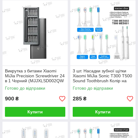
Викрутка з битами Xiaomi
3 шт. Насадки зубної щітки
MiJia Precision Screwdriver 24
Xiaomi MiJia Sonic T300 T500
в 1 Чорний (MJJXLSD002QW
Sound Toothbrush Колір на
DZN4020CN)
вибір
Готово до відправки
Готово до відправки
900
285
₴
₴
Купити
Купити