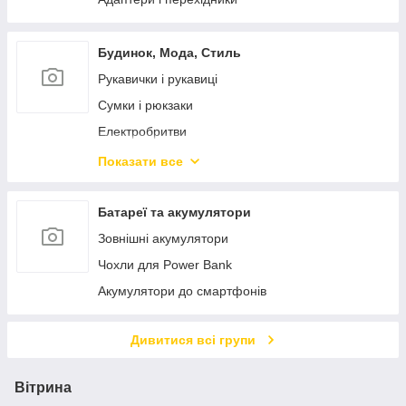
Будинок, Мода, Стиль
Рукавички і рукавиці
Сумки і рюкзаки
Електробритви
Окуляри
Показати все
Для дому та здоров'я
Додаткові аксесуари
Батареї та акумулятори
Термоси
Зовнішні акумулятори
Викрутки
Чохли для Power Bank
Електричні зубні щітки
Акумулятори до смартфонів
Все для зубних щіток
Дивитися всі групи
Все для електробритв
Вітрина