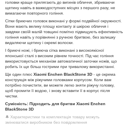
головки краще прилягають до вигинів обличчя, збриваючи
щетину навіть в важкодоступних місцях з першого разу, не
вимагаючи повторного гоління.
Сітки бриючих головок виконані у формі подвійної окружності.
Вони мають велику площу контакту зі шкірою обличчя і
завдяки своїй малій товщині помітно підвищують ефективність
гоління навіть у порівнянні з ручною бритвою, без залишку
видаляючи щетину і окремі волоски.
І бриючі ножі, і бриюча сітка виконані з високоякісної
японської сталі з високим рівнем точності. Під час гоління
використовується механізм автоматичної заточки ножів, що
робить їх ще більш гострими при тривалому використанні.
Ще один плюс
Xiaomi Enchen BlackStone 3D
- це окрема
конструкція між ріжучими головками корпусом. Коли вам
потрібно почистити, ви можете легко зняти ріжучу головку,
щоб промити її водою, і знову вставити її в корпус після
чистки.
Сумісність: Підходить для бритви Xiaomi Enchen
BlackStone 3D
🔔 Характеристики та комплектація товару можуть
змінюватися виробником без повідомлення