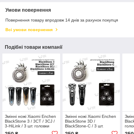
Умови повернення
Повернення товару впродовж 14 днів за рахунок покупця
Всі умови повернення
Подібні товари компанії
Змінні ножі Xiaomi Enchen
Змінні ножі Xiaomi Enchen
Змін
BlackStone 3 / 3CT / 3CJ /
BlackStone 3D /
Blac
3-HiLink / 3 шт. головки
BlackStone-С / 3 шт.
голо
леза електробритви
головки леза
елек
250
250
250
₴
₴