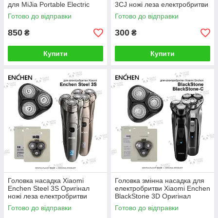
для MiJia Portable Electric
3CJ ножі леза електробритви
Shaver Чорний (MSWT201
Чорний (BR-3)
Готово до відправки
Готово до відправки
NUN4072CN)
850
300
₴
₴
Купити
Купити
Головка насадка Xiaomi
Головка змінна насадка для
Enchen Steel 3S Оригінал
електробритви Xiaomi Enchen
ножі леза електробритви
BlackStone 3D Оригінал
Чорний (BR-3)
Чорний (BR-2) 1402P
Готово до відправки
Готово до відправки