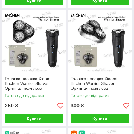
Купити
Купити
Головка насадка Xiaomi
Головка насадка Xiaomi
Enchen Warrior Shaver
Enchen Warrior Shaver
Оригінал ножі леза
Оригінал ножі леза
електробритви Чорний (BR-2)
електробритви Срібний (BR-
Готово до відправки
Готово до відправки
140201P
1) 140201P
250
300
₴
₴
Купити
Купити