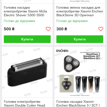
Головка насадка
Головка змінна насадка для
електробритви Xiaomi MiJia
електробритви Xiaomi Enchen
Electric Shaver S300 S500
BlackStone 3D Оригінал
Оригінал Чорний
Срібний (BR-1) 1402P
Готово до відправки
Готово до відправки
(MJTXDDT01SKS
NUN4039CN)
500
300
₴
₴
Купити
Купити
Головка електробритви
Головка насадка Xiaomi
Xiaomi Double Cutter Head
Enchen BlackStone 3 / 3CT /