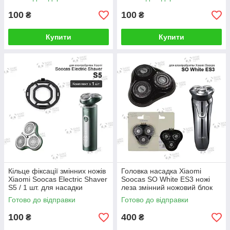
100
100
₴
₴
Купити
Купити
Кільце фіксації змінних ножів
Головка насадка Xiaomi
Xiaomi Soocas Electric Shaver
Soocas SO White ES3 ножі
S5 / 1 шт. для насадки
леза змінний ножовий блок
Чорний
електробритви Чорний
Готово до відправки
Готово до відправки
100
400
₴
₴