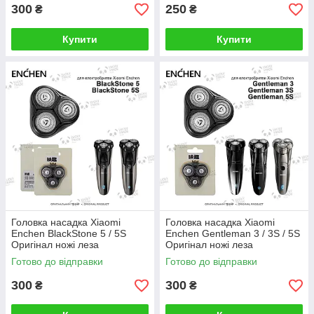
300
250
₴
₴
Купити
Купити
Головка насадка Xiaomi
Головка насадка Xiaomi
Enchen BlackStone 5 / 5S
Enchen Gentleman 3 / 3S / 5S
Оригінал ножі леза
Оригінал ножі леза
електробритви Чорний (BR-3)
електробритви Чорний (BR-3)
Готово до відправки
Готово до відправки
300
300
₴
₴