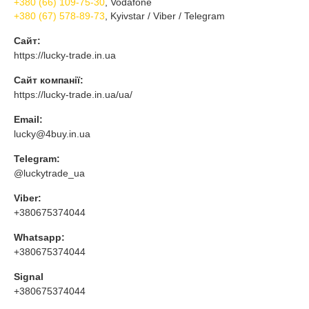
+380 (66) 109-75-30
, Vodafone
+380 (67) 578-89-73
, Kyivstar / Viber / Telegram
Сайт:
https://lucky-trade.in.ua
Сайт компанії:
https://lucky-trade.in.ua/ua/
Email:
lucky@4buy.in.ua
Telegram:
@luckytrade_ua
Viber:
+380675374044
Whatsapp:
+380675374044
Signal
+380675374044