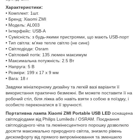
Характеристики:
• Комплект: 1шт.
• Бренд: Xiaomi ZMI
• Модель: AL003
• Інтерфейс: USB-A
• Сумісність: з будь-якими пристроями, що мають USB-порт
• Тип світла: м'яке тепле світло (не синє)
• Світлодіоди: Osram
• Світловий потік: 135 люмен максимум
• Максимальна потужність: 2.5 Вт
• Напруга: 5 В
• Розміри: 199 х 17 х 9 мм
• Вага: 18 г
Завдяки мініатюрному дизайну та легкій вазі варіанти її
використання практично безмежні. Ви можете поставити її на
робочий стіл, біля ліжка або навіть взяти з собою в поїздку, і
особисто переконатися в її зручності.
Портативна лампа Xiaomi ZMI Portable USB LED
оснащена
світлодіодами від Philips Lumileds / OSRAM. Поєднання
світлодіодного чіпа та люмінесцентного порошку дозволило
досягти максимально природного світла, знизило рівень
дискомфорту від прямого випромінювання та зменшило