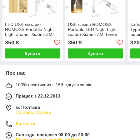
LED USB ліхтарик
USB лампа ROMOSS
Кабе
ROMOSS Portable Night
Portable LED Night Light
Type
Light аналог Xiaomi ZMI
краще Xiaomi ZMI Білий
Біли
Білий (APL01)
(APL01)
350
350
320
₴
₴
Купити
Купити
Про нас
100% позитивних з 159 відгуків за рік
Працює з 22.12.2013
м. Полтава
Полтава, Україна
Контакти
Сьогодні працює з 08:00 до 20:00
Показати весь графік роботи