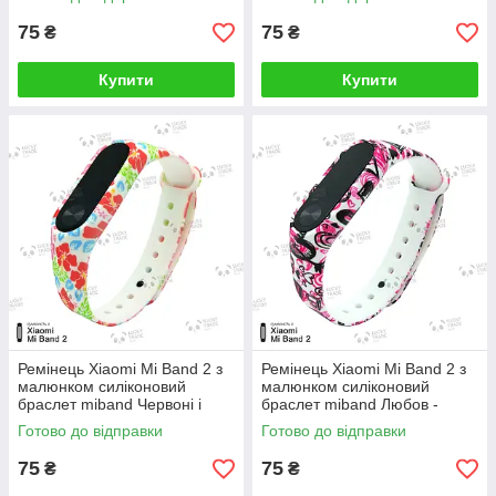
75
75
₴
₴
Купити
Купити
Ремінець Xiaomi Mi Band 2 з
Ремінець Xiaomi Mi Band 2 з
малюнком силіконовий
малюнком силіконовий
браслет miband Червоні і
браслет miband Любов -
рожеві квіти - Білий 1605P
Білий 1605P
Готово до відправки
Готово до відправки
75
75
₴
₴