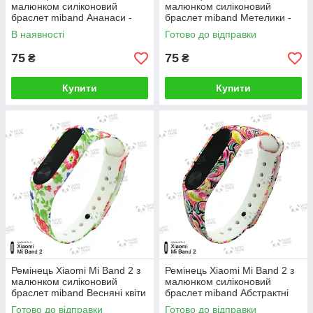
малюнком силіконовий
малюнком силіконовий
браслет miband Ананаси -
браслет miband Метелики -
Білий 1605P
Білий 1605P
В наявності
Готово до відправки
75
75
₴
₴
Купити
Купити
Ремінець Xiaomi Mi Band 2 з
Ремінець Xiaomi Mi Band 2 з
малюнком силіконовий
малюнком силіконовий
браслет miband Весняні квіти
браслет miband Абстрактні
- Білий 1605P
кольори - Білий 1605P
Готово до відправки
Готово до відправки