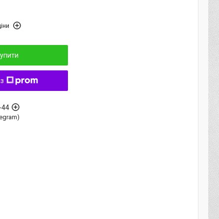
іни
упити
 з
-44
elegram)