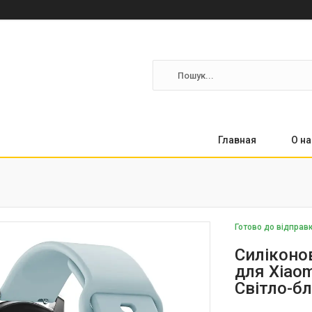
Главная
О на
Готово до відправ
Силіконов
для Xiaomi
Світло-б