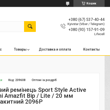
Кошик
+380 (67) 537-40-44
Kyivstar (Viber / Telegram)
+380 (93) 157-91-09
Lifecell
с
Товары
Доставка и оплата
Контакты
ки
Код:
209608
Оптом і в роздріб
ий ремінець Sport Style Active
 Amazfit Bip / Lite / 20 мм
лакитний 2096P