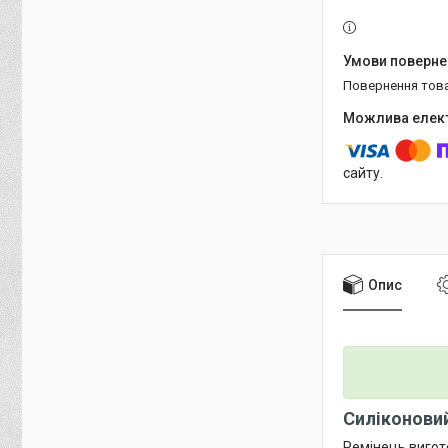
повернення тов
сайту.
Опис
Силіконовий 
Ремінець вигото