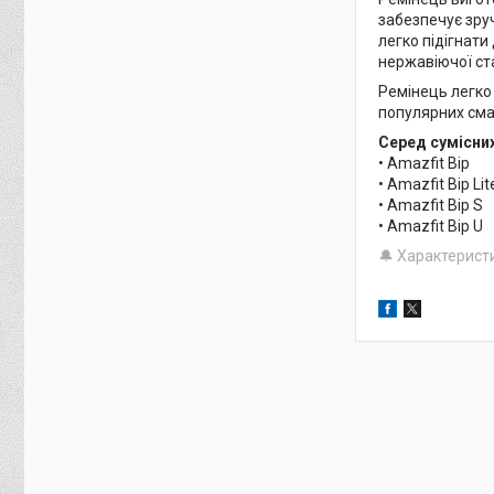
забезпечує зруч
легко підігнати
нержавіючої ста
Ремінець легко
популярних сма
Серед сумісни
• Amazfit Bip
• Amazfit Bip Lit
• Amazfit Bip S
• Amazfit Bip U
🔔 Характерист