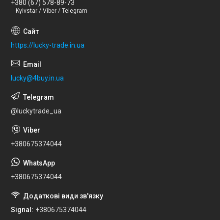
+380 (67) 578-89-73
Kyivstar / Viber / Telegram
https://lucky-trade.in.ua
lucky@4buy.in.ua
@luckytrade_ua
+380675374044
+380675374044
Signal
+380675374044