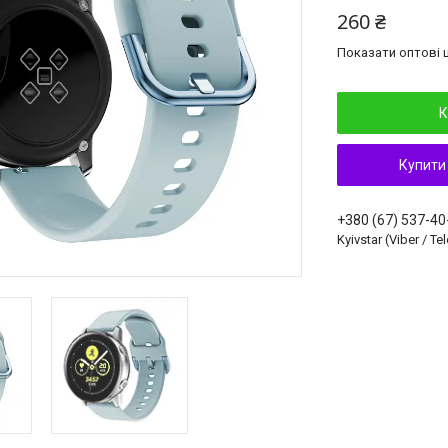
260 ₴
Показати оптові ц
К
Купити
+380 (67) 537-40
Kyivstar (Viber / T