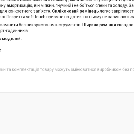
ну амортизацію, він м'який, гнучкий і не боїться спеки та холоду. За
 для конкретного зап'ястя.
Силіконовий ремінець
легко закріплюєт
лі. Покриття soft touch приємне на дотик, на ньому не залишаються
 замінити без використання інструментів.
Ширина ремінця
складає
рт-годинників.
х моделей:
e
ики та комплектація товару можуть змінюватися виробником без 