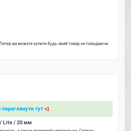
. Тепер ви можете купити будь-який товар не покидаючи
 переглянути тут
◁
 Lite / 20 мм
овічність, а також приємний навпомацки. Силікон