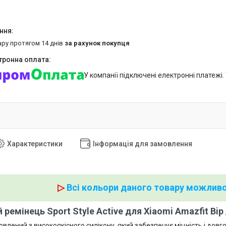
ару протягом 14 днів
за рахунок покупця
У компанії підключені електронні платежі
Характеристики
Інформація для замовлення
▷
Всі кольори даного товару можливо
ремінець Sport Style Active для Xiaomi Amazfit Bip /
влений з високоякісного силікону, який забезпечує міцність і довг