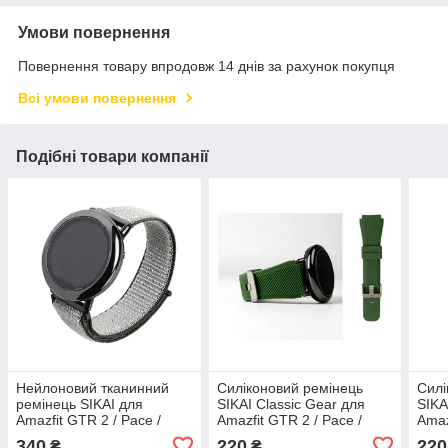
Умови повернення
Повернення товару впродовж 14 днів за рахунок покупця
Всі умови повернення
Подібні товари компанії
Нейлоновий тканинний
Силіконовий ремінець
Силі
ремінець SIKAI для
SIKAI Classic Gear для
SIKA
Amazfit GTR 2 / Pace /
Amazfit GTR 2 / Pace /
Amaz
Stratos / 22 мм на липучці
Stratos / 22 мм рифлений
Stra
340
220
220
₴
₴