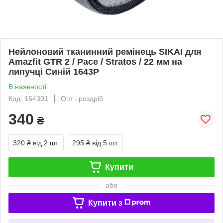
Нейлоновий тканинний ремінець SIKAI для
Amazfit GTR 2 / Pace / Stratos / 22 мм на
липучці Синій 1643P
В наявності
Код: 164301
Опт і роздріб
340
₴
320 ₴
від 2 шт.
295 ₴
від 5 шт.
Купити
або
Купити з