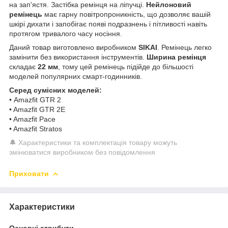
на зап'ястя. Застібка ремінця на ліпучці.
Нейлоновий
ремінець
має гарну повітропроникність, що дозволяє вашій
шкірі дихати і запобігає появі подразнень і пітливості навіть
протягом тривалого часу носіння.
Даний товар виготовлено виробником
SIKAI
. Ремінець легко
замінити без використання інструментів.
Ширина ремінця
складає
22 мм
, тому цей ремінець підійде до більшості
моделей популярних смарт-годинників.
Серед сумісних моделей:
• Amazfit GTR 2
• Amazfit GTR 2E
• Amazfit Pace
• Amazfit Stratos
🔔 Характеристики та комплектація товару можуть
змінюватися виробником без повідомлення
Приховати
Характеристики
Основні атрибути