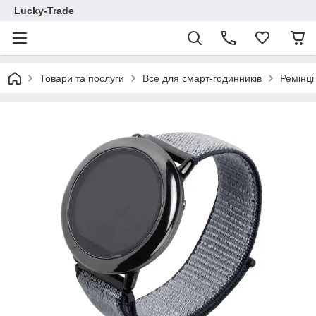
Lucky-Trade
Товари та послуги
Все для смарт-годинників
Ремінц