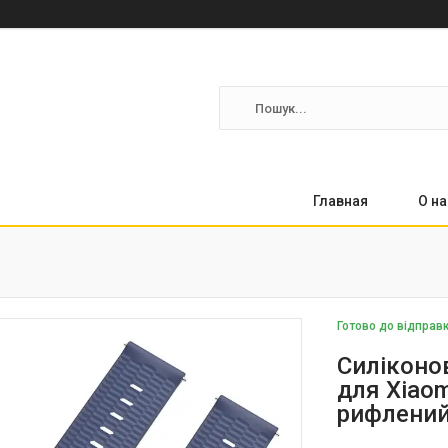
Главная
О на
Готово до відправ
Силіконо
для Xiaomi
рифлений 