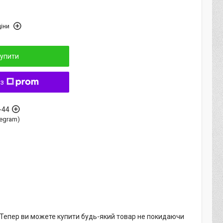
іни
упити
 з
-44
elegram)
. Тепер ви можете купити будь-який товар не покидаючи