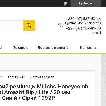
Кошик
+380 (67) 537-40-44
Kyivstar (Viber / Telegram)
+380 (93) 157-91-09
Lifecell
с
Товары
Доставка и оплата
Контакты
ки
Код:
199203
Оптом і в роздріб
вий ремінець MiJobs Honeycomb
 Amazfit Bip / Lite / 20 мм
Синій / Сірий 1992P