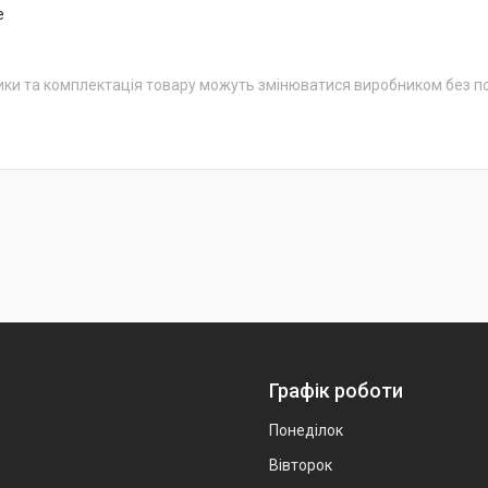
e
ики та комплектація товару можуть змінюватися виробником без 
Графік роботи
Понеділок
Вівторок