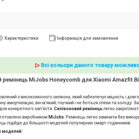
Характеристики
Інформація для замовлення
▷
Всі кольори даного товару можливо
 ремінець MiJobs Honeycomb для Xiaomi Amazfit Bip
влений з високоякісного силікону, який забезпечує міцність і довг
ну амортизацію, він м'який, гнучкий і не боїться спеки та холоду. За
 для конкретного зап'ястя.
Силіконовий ремінець
легко закріплюєт
иготовлено виробником
MiJobs
. Ремінець легко замінити без викор
ець підійде до більшості моделей популярних смарт-годинників.
х моделей: