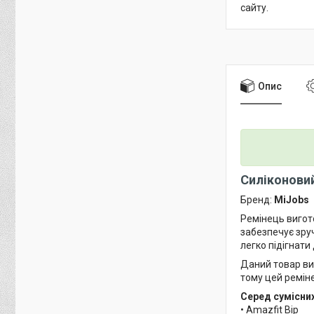
сайту.
Опис
Силіконовий
Бренд:
MiJobs
Ремінець вигото
забезпечує зруч
легко підігнати
Даний товар в
тому цей ремін
Серед сумісни
• Amazfit Bip