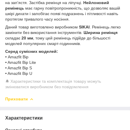
на зап'ястя. Застібка ремінця на ліпучці.
Нейлоновий
ремінець
має гарну повітропроникність, що дозволяє вашій
шкірі дихати і запобігає появі подразнень і пітливості навіть
протягом тривалого часу носіння.
Даний товар виготовлено виробником
SIKAI
. Ремінець легко
замінити без використання інструментів.
Ширина ремінця
складає
20 мм
, тому цей ремінець підійде до більшості
моделей популярних смарт-годинників.
Серед сумісних моделей:
• Amazfit Bip
• Amazfit Bip Lite
• Amazfit Bip S
• Amazfit Bip U
🔔 Характеристики та комплектація товару можуть
змінюватися виробником без повідомлення
Приховати
Характеристики
Основні атрибути