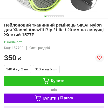
Нейлоновий тканинний ремінець SIKAI Nylon
для Xiaomi Amazfit Bip / Lite / 20 мм на липучці
Жовтий 1577P
В наявності
Код: 157702
Опт і роздріб
350
₴
340 ₴
від 2 шт.
310 ₴
від 5 шт.
Купити
або
Купити з