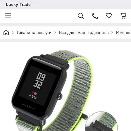
Lucky-Trade
Товари та послуги
Все для смарт-годинників
Ремінц