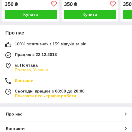
20 мм на липучці
20 мм на липучці Білий
20 м
350
350
350
₴
₴
Помаранчевий 1577P
1577P
157
Купити
Купити
Про нас
100% позитивних з 159 відгуків за рік
Працює з 22.12.2013
м. Полтава
Полтава, Україна
Контакти
Сьогодні працює з 08:00 до 20:00
Показати весь графік роботи
Про нас
Контакти