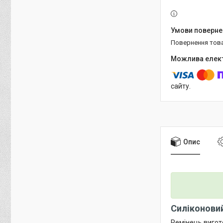
повернення тов
сайту.
Опис
Силіконовий
Ремінець вигото