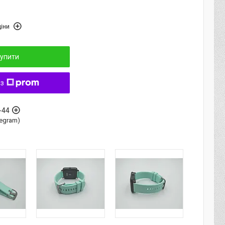
іни
упити
 з
-44
elegram)