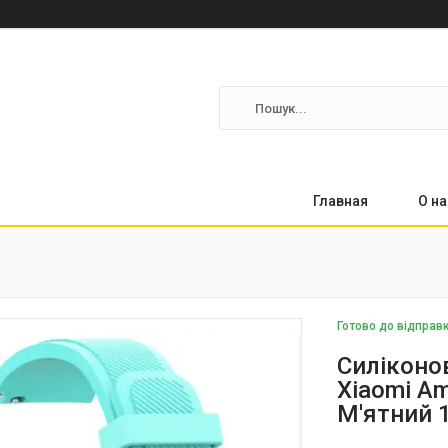
Главная
О на
Готово до відправ
Силіконов
Xiaomi Am
М'ятний 