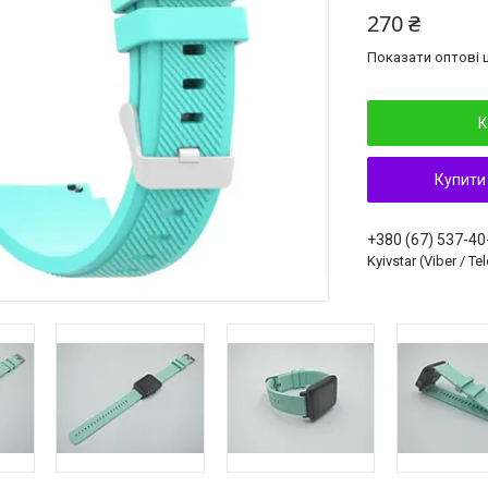
270 ₴
Показати оптові ц
К
Купити
+380 (67) 537-40
Kyivstar (Viber / T