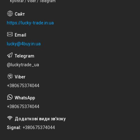
Kyivstar / Viber / Telegram
https://lucky-trade.in.ua
lucky@4buy.in.ua
@luckytrade_ua
+380675374044
+380675374044
Signal
+380675374044