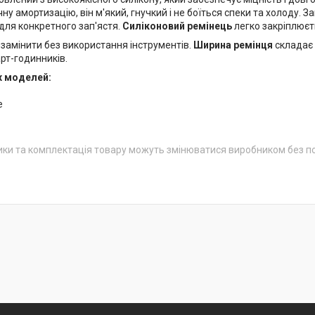
ну амортизацію, він м'який, гнучкий і не боїться спеки та холоду. За
 для конкретного зап'ястя.
Силіконовий ремінець
легко закріплюєт
 замінити без використання інструментів.
Ширина ремінця
складає
рт-годинників.
х моделей:
e
ики та комплектація товару можуть змінюватися виробником без 