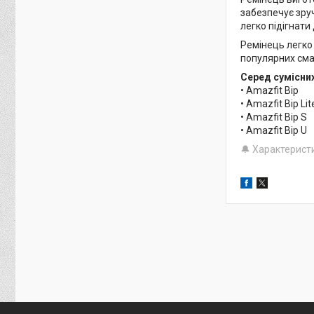
забезпечує зруч
легко підігнати
Ремінець легко
популярних сма
Серед сумісни
• Amazfit Bip
• Amazfit Bip Lit
• Amazfit Bip S
• Amazfit Bip U
🔔 Характерист