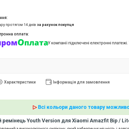
ару протягом 14 днів
за рахунок покупця
У компанії підключені електронні платежі
Характеристики
Інформація для замовлення
▷
Всі кольори даного товару можливо
 ремінець Youth Version для Xiaomi Amazfit Bip / Li
влений з високоякісного силікону, який забезпечує міцність і довг