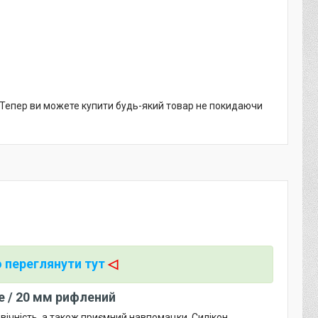
. Тепер ви можете купити будь-який товар не покидаючи
 переглянути тут
◁
te / 20 мм рифлений
овічність, а також приємний навпомацки. Силікон