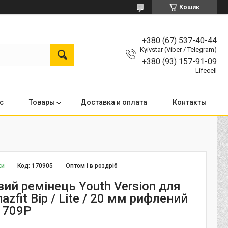
Кошик
+380 (67) 537-40-44
Kyivstar (Viber / Telegram)
+380 (93) 157-91-09
Lifecell
с
Товары
Доставка и оплата
Контакты
ки
Код:
170905
Оптом і в роздріб
ий ремінець Youth Version для
azfit Bip / Lite / 20 мм рифлений
1709P