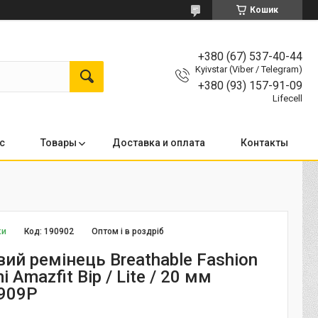
Кошик
+380 (67) 537-40-44
Kyivstar (Viber / Telegram)
+380 (93) 157-91-09
Lifecell
с
Товары
Доставка и оплата
Контакты
ки
Код:
190902
Оптом і в роздріб
ий ремінець Breathable Fashion
 Amazfit Bip / Lite / 20 мм
909P