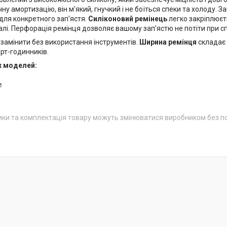
ну амортизацію, він м'який, гнучкий і не боїться спеки та холоду. За
 для конкретного зап'ястя.
Силіконовий ремінець
легко закріплюєт
лі. Перфорація ремінця дозволяє вашому зап'ястю не потіти при сп
 замінити без використання інструментів.
Ширина ремінця
складає
рт-годинників.
х моделей:
e
ики та комплектація товару можуть змінюватися виробником без 