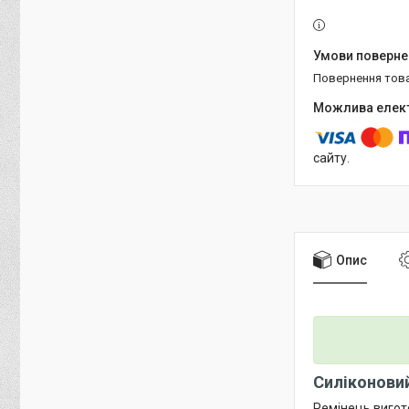
повернення тов
сайту.
Опис
Силіконовий 
Ремінець вигото