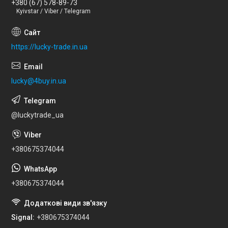
+380 (67) 578-89-73
Kyivstar / Viber / Telegram
https://lucky-trade.in.ua
lucky@4buy.in.ua
@luckytrade_ua
+380675374044
+380675374044
Signal
+380675374044