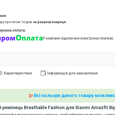
ару протягом 14 днів
за рахунок покупця
У компанії підключені електронні платежі
Характеристики
Інформація для замовлення
▷
Всі кольори даного товару можливо
ремінець Breathable Fashion для Xiaomi Amazfit Bip 
влений з високоякісного силікону, який забезпечує міцність і довг