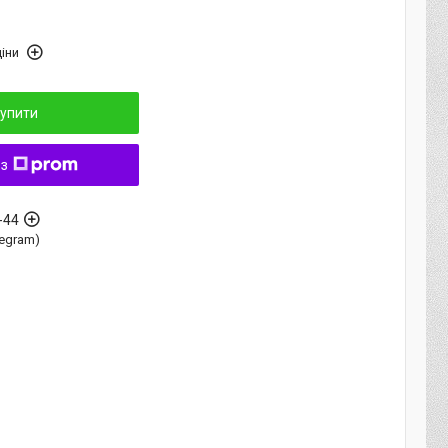
іни
упити
 з
-44
elegram)