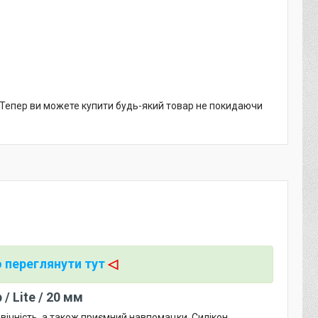
. Тепер ви можете купити будь-який товар не покидаючи
 переглянути тут
◁
/ Lite / 20 мм
овічність, а також приємний навпомацки. Силікон