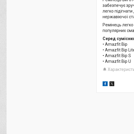
забезпечує зруч
легко підігнати
нержавіючої ста
Ремінець легко
популярних сма
Серед сумісни
• Amazfit Bip
• Amazfit Bip Lit
• Amazfit Bip S
• Amazfit Bip U
🔔 Характерист