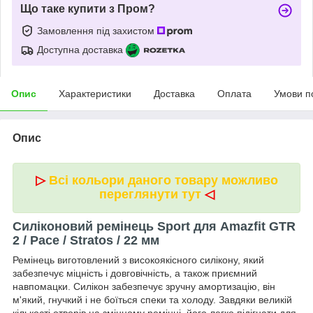
Що таке купити з Пром?
Замовлення під захистом
Доступна доставка
Опис
Характеристики
Доставка
Оплата
Умови п
Опис
▷
Всі кольори даного товару можливо
переглянути тут
◁
Силіконовий ремінець Sport для Amazfit GTR
2 / Pace / Stratos / 22 мм
Ремінець виготовлений з високоякісного силікону, який
забезпечує міцність і довговічність, а також приємний
навпомацки. Силікон забезпечує зручну амортизацію, він
м'який, гнучкий і не боїться спеки та холоду. Завдяки великій
кількості отворів на змінному ремінці, його легко підігнати для