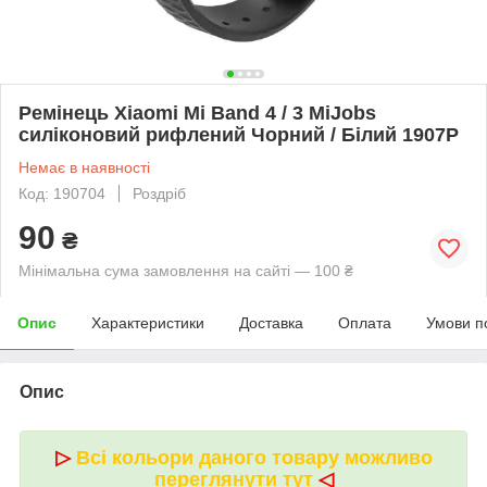
Ремінець Xiaomi Mi Band 4 / 3 MiJobs
силіконовий рифлений Чорний / Білий 1907P
Немає в наявності
Код: 190704
Роздріб
90
₴
Мінімальна сума замовлення на сайті — 100 ₴
Опис
Характеристики
Доставка
Оплата
Умови п
Опис
▷
Всі кольори даного товару можливо
переглянути тут
◁