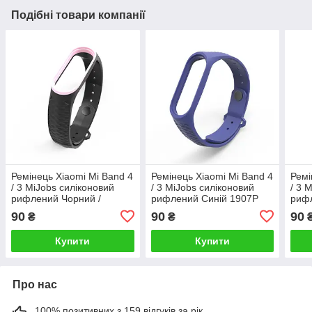
Подібні товари компанії
Ремінець Xiaomi Mi Band 4
Ремінець Xiaomi Mi Band 4
Ремі
/ 3 MiJobs силіконовий
/ 3 MiJobs силіконовий
/ 3 
рифлений Чорний /
рифлений Синій 1907P
рифл
Рожевий 1907P
Блак
90
90
90
₴
₴
Купити
Купити
Про нас
100% позитивних з 159 відгуків за рік