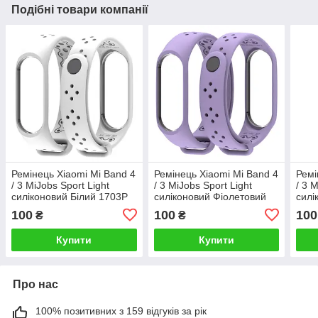
Подібні товари компанії
Ремінець Xiaomi Mi Band 4
Ремінець Xiaomi Mi Band 4
Ремі
/ 3 MiJobs Sport Light
/ 3 MiJobs Sport Light
/ 3 
силіконовий Білий 1703P
силіконовий Фіолетовий
силі
1703P
Рож
100
100
100
₴
₴
Купити
Купити
Про нас
100% позитивних з 159 відгуків за рік