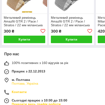
Металевий ремінець
Металевий ремінець
Мета
Amazfit GTR 2 / Pace /
Amazfit GTR 2 / Pace /
Mila
Stratos / 22 мм міланська
Stratos / 22 мм міланська
Pace
петля Золотий 1902P
петля Срібний 1902P
міла
300
300
420
₴
₴
202
Купити
Купити
Про нас
100% позитивних з 160 відгуків за рік
Працює з 22.12.2013
м. Полтава
Полтава, Україна
Контакти
Сьогодні працює з 10:00 до 15:00
Показати весь графік роботи