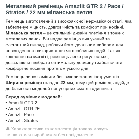
Металевий ремінець Amazfit GTR 2 / Pace /
Stratos / 22 мм міланська петля
Ремінець виготовлений з високоякісної нержавіючої сталі, яка
забезпечує міцність, довговічність та комфорт при носінні.
Міланська петля
– це стильний дизайн плетіння з тонких
металевих ланок. Він надає ремінцю вишуканий та
елегантний вигляд, роблячи його ідеальним вибором для
повсякденного використання чи особливих подій. Так як
кріплення
на магніті
, ремінець легко регулюється,
дозволяючи підібрати оптимальну довжину і забезпечити
комфортне носіння протягом усього дня.
Ремінець легко замінити без використання інструментів.
Ширина ремінця
складає
22 мм
, тому цей ремінець підійде
до більшості моделей популярних смарт-годинників.
Серед сумісних моделей:
• Amazfit GTR 2
• Amazfit GTR 2E
• Amazfit Pace
• Amazfit Stratos
🔔 Характеристики та комплектація товару можуть
змінюватися виробником без повідомлення