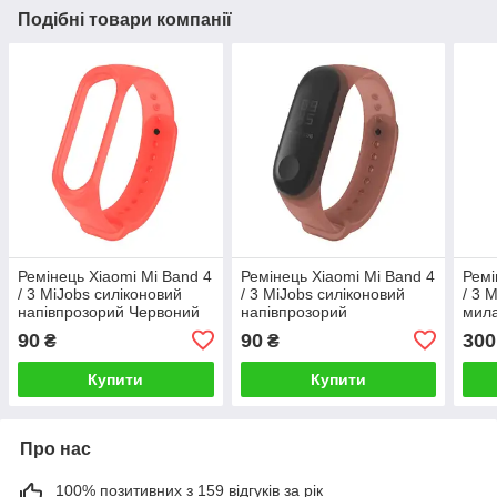
Подібні товари компанії
Ремінець Xiaomi Mi Band 4
Ремінець Xiaomi Mi Band 4
Ремі
/ 3 MiJobs силіконовий
/ 3 MiJobs силіконовий
/ 3 
напівпрозорий Червоний
напівпрозорий
мила
2155P
Коричневий 2155P
заст
90
90
300
₴
₴
Золо
Купити
Купити
Про нас
100% позитивних з 159 відгуків за рік