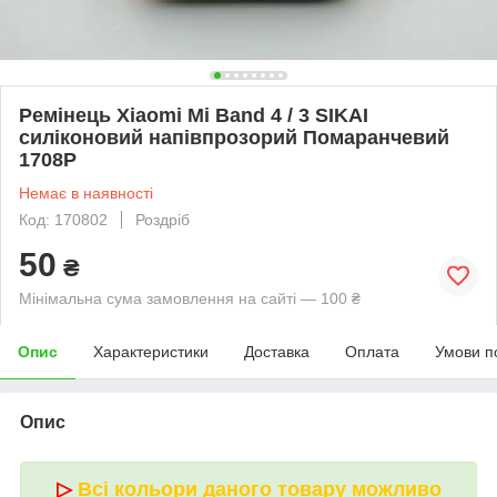
Ремінець Xiaomi Mi Band 4 / 3 SIKAI
силіконовий напівпрозорий Помаранчевий
1708P
Немає в наявності
Код: 170802
Роздріб
50
₴
Мінімальна сума замовлення на сайті — 100 ₴
Опис
Характеристики
Доставка
Оплата
Умови п
Опис
▷
Всі кольори даного товару можливо