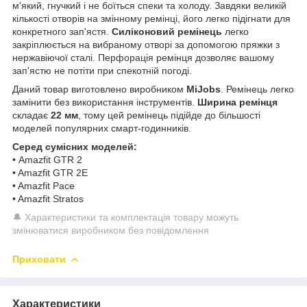
м'який, гнучкий і не боїться спеки та холоду. Завдяки великій
кількості отворів на змінному ремінці, його легко підігнати для
конкретного зап'ястя.
Силіконовий ремінець
легко
закріплюється на вибраному отворі за допомогою пряжки з
нержавіючої сталі. Перфорація ремінця дозволяє вашому
зап'ястю не потіти при спекотній погоді.
Даний товар виготовлено виробником
MiJobs
. Ремінець легко
замінити без використання інструментів.
Ширина ремінця
складає
22 мм
, тому цей ремінець підійде до більшості
моделей популярних смарт-годинників.
Серед сумісних моделей:
• Amazfit GTR 2
• Amazfit GTR 2E
• Amazfit Pace
• Amazfit Stratos
🔔 Характеристики та комплектація товару можуть
змінюватися виробником без повідомлення
Приховати
Характеристики