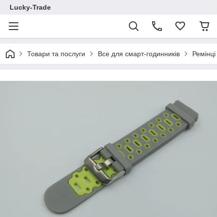
Lucky-Trade
Товари та послуги
Все для смарт-годинників
Ремінц