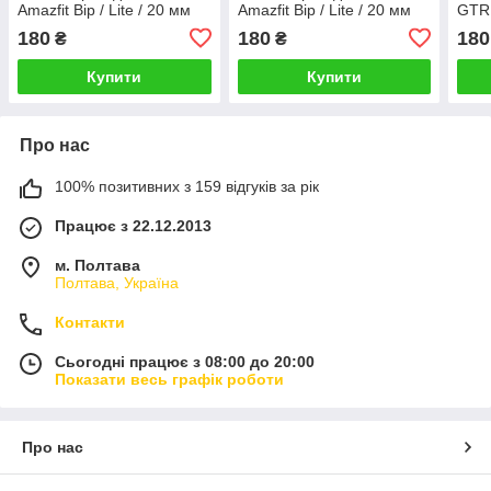
Amazfit Bip / Lite / 20 мм
Amazfit Bip / Lite / 20 мм
GTR 
Чорний / Червоний 1626P
Сірий / Зелений 1626P
мм С
180
180
180
₴
₴
169
Купити
Купити
Про нас
100% позитивних з 159 відгуків за рік
Працює з 22.12.2013
м. Полтава
Полтава, Україна
Контакти
Сьогодні працює з 08:00 до 20:00
Показати весь графік роботи
Про нас