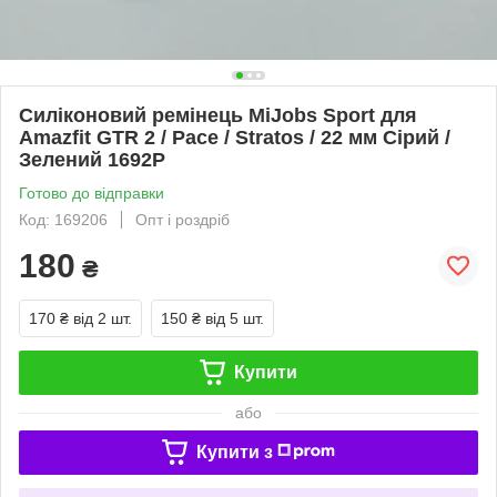
Силіконовий ремінець MiJobs Sport для
Amazfit GTR 2 / Pace / Stratos / 22 мм Сірий /
Зелений 1692P
Готово до відправки
Код: 169206
Опт і роздріб
180
₴
170 ₴
від 2 шт.
150 ₴
від 5 шт.
Купити
або
Купити з