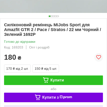
Силіконовий ремінець MiJobs Sport для
Amazfit GTR 2 / Pace / Stratos / 22 мм Чорний /
Зелений 1692P
Готово до відправки
Код: 169203
Опт і роздріб
180
₴
170 ₴
від 2 шт.
150 ₴
від 5 шт.
Купити
або
Купити з