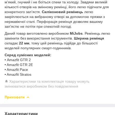
м'який, гнучкий і не боїться спеки та холоду. Завдяки великій
кількості отворів на змінному ремінці, його легко підігнати для
конкретного зап'ястя.
Силіконовий ремінець
легко
закріплюється на вибраному отворі за допомогою пряжки з
нержавіючої сталі. Перфорація ремінця дозволяє вашому
зап'ястю не потіти при спекотній погоді.
Даний товар виготовлено виробником
MiJobs
. Ремінець легко
замінити без використання інструментів.
Ширина ремінця
складає
22 мм
, тому цей ремінець підійде до більшості
моделей популярних смарт-годинників.
Серед сумісних моделей:
• Amazfit GTR 2
• Amazfit GTR 2E
• Amazfit Pace
• Amazfit Stratos
🔔 Характеристики та комплектація товару можуть
змінюватися виробником без повідомлення
Приховати
Характеристики