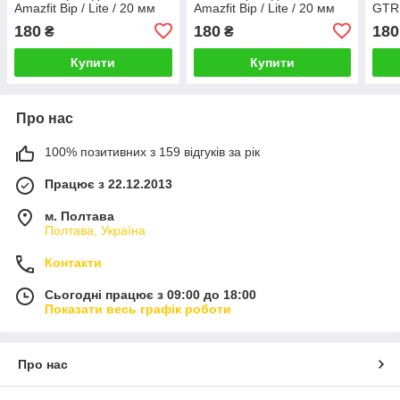
Amazfit Bip / Lite / 20 мм
Amazfit Bip / Lite / 20 мм
GTR 
Чорний / Червоний 1626P
Сірий / Зелений 1626P
мм С
180
180
180
₴
₴
169
Купити
Купити
Про нас
100% позитивних з 159 відгуків за рік
Працює з 22.12.2013
м. Полтава
Полтава, Україна
Контакти
Сьогодні працює з 09:00 до 18:00
Показати весь графік роботи
Про нас