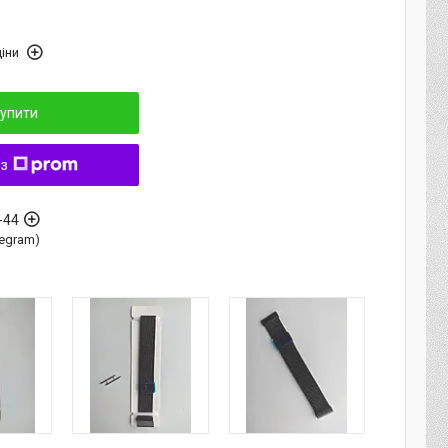
іни
упити
 з
-44
elegram)