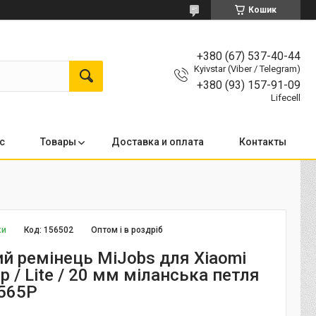
Кошик
+380 (67) 537-40-44
Kyivstar (Viber / Telegram)
+380 (93) 157-91-09
Lifecell
с
Товары
Доставка и оплата
Контакты
ки
Код:
156502
Оптом і в роздріб
й ремінець MiJobs для Xiaomi
ip / Lite / 20 мм міланська петля
565P