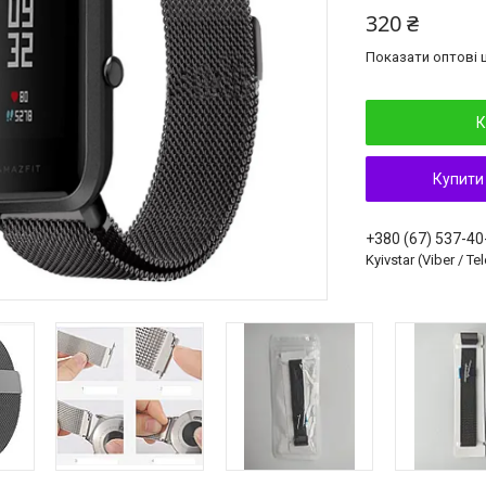
320 ₴
Показати оптові ц
К
Купити
+380 (67) 537-40
Kyivstar (Viber / T