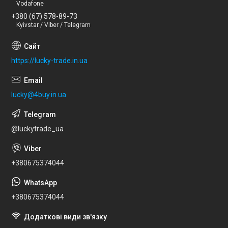
Vodafone
+380 (67) 578-89-73
Kyivstar / Viber / Telegram
https://lucky-trade.in.ua
lucky@4buy.in.ua
@luckytrade_ua
+380675374044
+380675374044