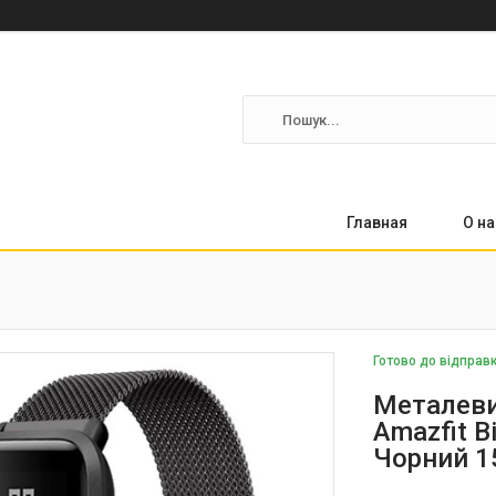
Главная
О на
Готово до відправ
Металеви
Amazfit B
Чорний 1