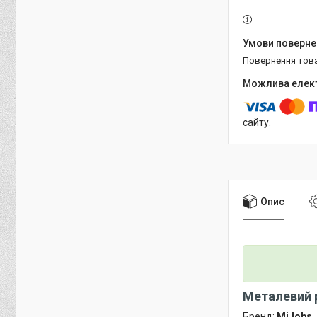
повернення тов
сайту.
Опис
Металевий р
Бренд:
MiJobs