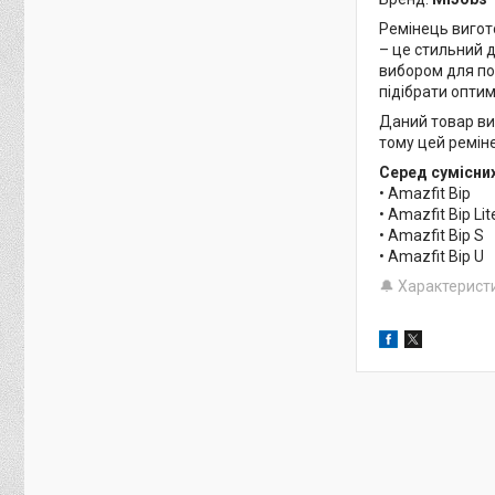
Ремінець вигото
– це стильний 
вибором для по
підібрати опти
Даний товар в
тому цей ремін
Серед сумісни
• Amazfit Bip
• Amazfit Bip Lit
• Amazfit Bip S
• Amazfit Bip U
🔔 Характерист