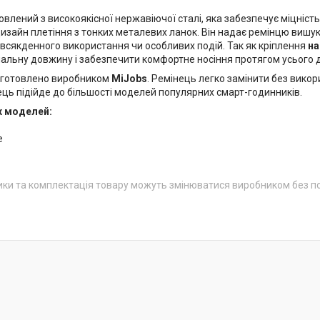
влений з високоякісної нержавіючої сталі, яка забезпечує міцність,
дизайн плетіння з тонких металевих ланок. Він надає ремінцю вишу
всякденного використання чи особливих подій. Так як кріплення
на
мальну довжину і забезпечити комфортне носіння протягом усього 
иготовлено виробником
MiJobs
. Ремінець легко замінити без викор
ець підійде до більшості моделей популярних смарт-годинників.
х моделей:
e
ики та комплектація товару можуть змінюватися виробником без 