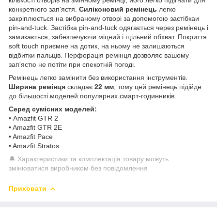
конкретного зап'ястя.
Силіконовий ремінець
легко
закріплюється на вибраному отворі за допомогою застібкаи
pin-and-tuck. Застібка pin-and-tuck одягається через ремінець і
замикається, забезпечуючи міцний і щільний обхват. Покриття
soft touch приємне на дотик, на ньому не залишаються
відбитки пальців. Перфорація ремінця дозволяє вашому
зап'ястю не потіти при спекотній погоді.
Ремінець легко замінити без використання інструментів.
Ширина ремінця
складає
22 мм
, тому цей ремінець підійде
до більшості моделей популярних смарт-годинників.
Серед сумісних моделей:
• Amazfit GTR 2
• Amazfit GTR 2E
• Amazfit Pace
• Amazfit Stratos
🔔 Характеристики та комплектація товару можуть
змінюватися виробником без повідомлення
Приховати