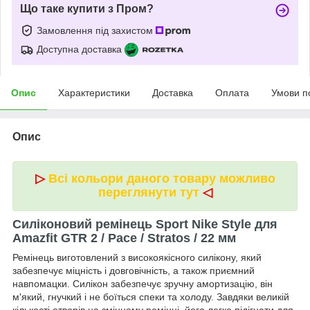
Що таке купити з Пром?
Замовлення під захистом
Доступна доставка
Опис
Характеристики
Доставка
Оплата
Умови п
Опис
▷
Всі кольори даного товару можливо
переглянути тут
◁
Силіконовий ремінець Sport Nike Style для
Amazfit GTR 2 / Pace / Stratos / 22 мм
Ремінець виготовлений з високоякісного силікону, який
забезпечує міцність і довговічність, а також приємний
навпомацки. Силікон забезпечує зручну амортизацію, він
м'який, гнучкий і не боїться спеки та холоду. Завдяки великій
кількості отворів на змінному ремінці, його легко підігнати для