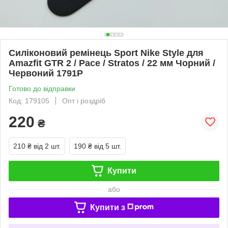
Силіконовий ремінець Sport Nike Style для
Amazfit GTR 2 / Pace / Stratos / 22 мм Чорний /
Червоний 1791P
Готово до відправки
Код: 179105
Опт і роздріб
220
₴
210 ₴
від 2 шт.
190 ₴
від 5 шт.
Купити
або
Купити з