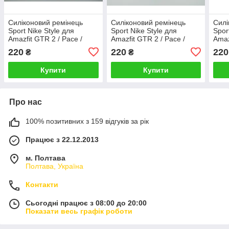
Силіконовий ремінець
Силіконовий ремінець
Силі
Sport Nike Style для
Sport Nike Style для
Spor
Amazfit GTR 2 / Pace /
Amazfit GTR 2 / Pace /
Amaz
Stratos / 22 мм Білий /
Stratos / 22 мм Червоний /
Stra
220
220
220
₴
₴
Чорний 1791P
Чорний 1791P
Чор
Купити
Купити
Про нас
100% позитивних з 159 відгуків за рік
Працює з 22.12.2013
м. Полтава
Полтава, Україна
Контакти
Сьогодні працює з 08:00 до 20:00
Показати весь графік роботи