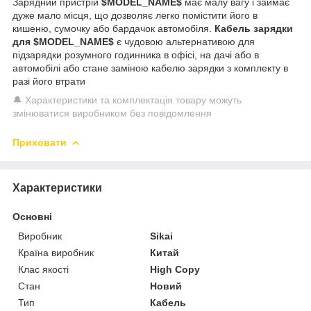
Зарядний пристрій
$MODEL_NAME$
має малу вагу і займає
дуже мало місця, що дозволяє легко помістити його в
кишеню, сумочку або бардачок автомобіля.
Кабель зарядки
для $MODEL_NAME$
є чудовою альтернативою для
підзарядки розумного годинника в офісі, на дачі або в
автомобілі або стане заміною кабелю зарядки з комплекту в
разі його втрати
🔔 Характеристики та комплектація товару можуть
змінюватися виробником без повідомлення
Приховати
Характеристики
Основні
Виробник
Sikai
Країна виробник
Китай
Клас якості
High Copy
Стан
Новий
Тип
Кабель