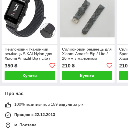
Нейлоновий тканинний
Силіконовий ремінець для
Силі
ремінець SIKAI Nylon для
Xiaomi Amazfit Bip / Lite /
Spor
Xiaomi Amazfit Bip / Lite /
20 мм з малюнком
Xiaom
20 мм на липучці Чорний
Камуфляж - Чорний /
20 м
350
210
210
₴
₴
1577P
Сірий 1900P
Купити
Купити
Про нас
100% позитивних з 159 відгуків за рік
Працює з 22.12.2013
м. Полтава