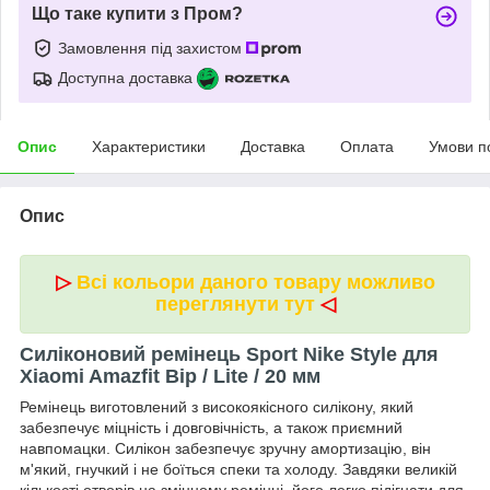
Що таке купити з Пром?
Замовлення під захистом
Доступна доставка
Опис
Характеристики
Доставка
Оплата
Умови п
Опис
▷
Всі кольори даного товару можливо
переглянути тут
◁
Силіконовий ремінець Sport Nike Style для
Xiaomi Amazfit Bip / Lite / 20 мм
Ремінець виготовлений з високоякісного силікону, який
забезпечує міцність і довговічність, а також приємний
навпомацки. Силікон забезпечує зручну амортизацію, він
м'який, гнучкий і не боїться спеки та холоду. Завдяки великій
кількості отворів на змінному ремінці, його легко підігнати для