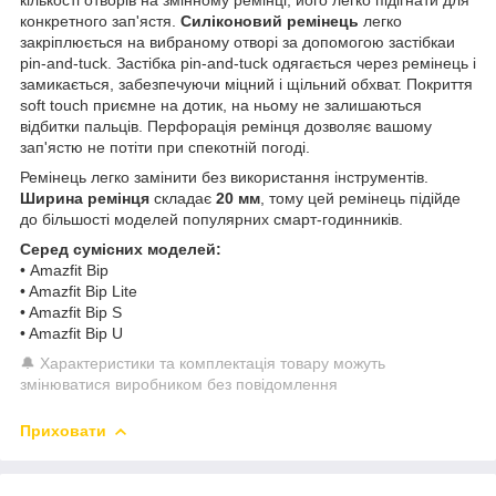
конкретного зап'ястя.
Силіконовий ремінець
легко
закріплюється на вибраному отворі за допомогою застібкаи
pin-and-tuck. Застібка pin-and-tuck одягається через ремінець і
замикається, забезпечуючи міцний і щільний обхват. Покриття
soft touch приємне на дотик, на ньому не залишаються
відбитки пальців. Перфорація ремінця дозволяє вашому
зап'ястю не потіти при спекотній погоді.
Ремінець легко замінити без використання інструментів.
Ширина ремінця
складає
20 мм
, тому цей ремінець підійде
до більшості моделей популярних смарт-годинників.
Серед сумісних моделей:
• Amazfit Bip
• Amazfit Bip Lite
• Amazfit Bip S
• Amazfit Bip U
🔔 Характеристики та комплектація товару можуть
змінюватися виробником без повідомлення
Приховати