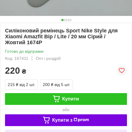
Силіконовий ремінець Sport Nike Style для
Xiaomi Amazfit Bip / Lite / 20 мм Сірий /
Жовтий 1674P
Готово до відправки
Код: 167411
Опт і роздріб
220
₴
215 ₴
від 2 шт.
200 ₴
від 5 шт.
Купити
або
Купити з