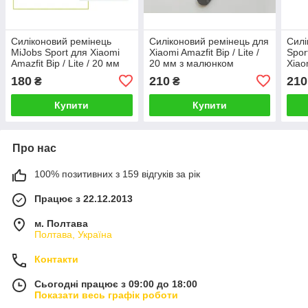
Силіконовий ремінець
Силіконовий ремінець для
Силі
MiJobs Sport для Xiaomi
Xiaomi Amazfit Bip / Lite /
Spor
Amazfit Bip / Lite / 20 мм
20 мм з малюнком
Xiaom
Сірий / Зелений 1626P
Камуфляж - Чорний /
20 м
180
210
210
₴
₴
Сірий 1900P
Купити
Купити
Про нас
100% позитивних з 159 відгуків за рік
Працює з 22.12.2013
м. Полтава
Полтава, Україна
Контакти
Сьогодні працює з 09:00 до 18:00
Показати весь графік роботи