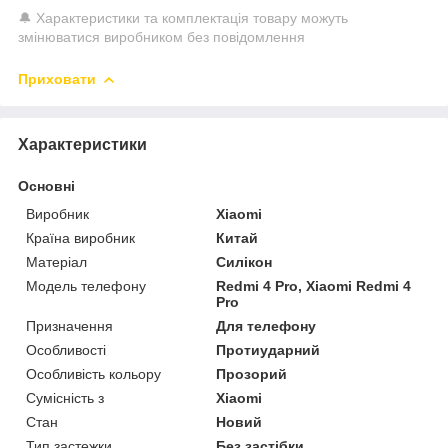
🔔 Характеристики та комплектація товару можуть
змінюватися виробником без повідомлення
Приховати
Характеристики
Основні
Виробник
Xiaomi
Країна виробник
Китай
Матеріал
Силікон
Модель телефону
Redmi 4 Pro, Xiaomi Redmi 4
Pro
Призначення
Для телефону
Особливості
Протиударний
Особливість кольору
Прозорий
Сумісність з
Xiaomi
Стан
Новий
Тип застежки
Без застібки