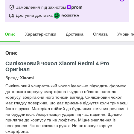
Замовлення під захистом
Доступна доставка
Опис
Характеристики
Доставка
Оплата
Умови п
Опис
Силіконовий чохол Xiaomi Redmi 4 Pro
Оригінал
Бренд:
Xiaomi
Силіконовий ультратонкий чохол ідеально підходить формою
до тонкого корпусу смартфона і чудово облягає навколо
корпусу, зберігаючи його тонкий вигляд. Силіконовий чохол
має гладку поверхню, що дає приємне відчуття коли тримаєш
його в руках. Матеріал стійкий до будь-яких хімічних речовин і
не брудниться. Амортизація ударів під час падіння. Щільно
прилягає до корпусу та не люфтить. Міцне зчеплення із
поверхнею. Чи не ковзає в руках. Не потовщує корпус
смартфона.