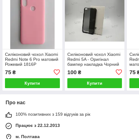
Силіконовий чохол Xiaomi
Силіконовий чохол Xiaomi
Силі
Redmi Note 6 Pro матовий
Redmi 5A - Оригінал
Redm
Рожевий 1816P
бампер накладка Чорний
мато
1225P
Чор
75
100
75
₴
₴
Купити
Купити
Про нас
100% позитивних з 159 відгуків за рік
Працює з 22.12.2013
м. Полтава