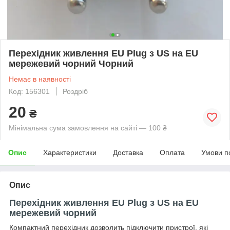
Перехідник живлення EU Plug з US на EU
мережевий чорний Чорний
Немає в наявності
Код: 156301
Роздріб
20
₴
Мінімальна сума замовлення на сайті — 100 ₴
Опис
Характеристики
Доставка
Оплата
Умови п
Опис
Перехідник живлення EU Plug з US на EU
мережевий чорний
Компактний перехідник дозволить підключити пристрої, які