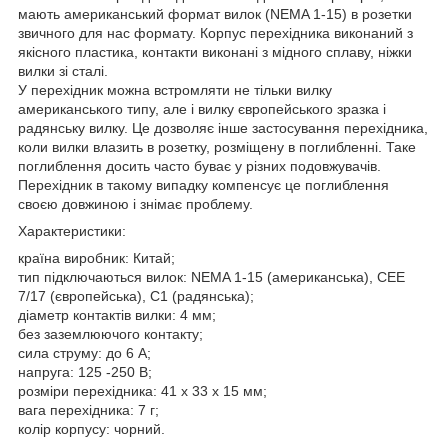
мають американський формат вилок (NEMA 1-15) в розетки
звичного для нас формату. Корпус перехідника виконаний з
якісного пластика, контакти виконані з мідного сплаву, ніжки
вилки зі сталі.
У перехідник можна встромляти не тільки вилку
американського типу, але і вилку європейського зразка і
радянську вилку. Це дозволяє інше застосування перехідника,
коли вилки влазить в розетку, розміщену в поглибленні. Таке
поглиблення досить часто буває у різних подовжувачів.
Перехідник в такому випадку компенсує це поглиблення
своєю довжиною і знімає проблему.
Характеристики:
країна виробник: Китай;
тип підключаються вилок: NEMA 1-15 (американська), CEE
7/17 (європейська), C1 (радянська);
діаметр контактів вилки: 4 мм;
без заземлюючого контакту;
сила струму: до 6 А;
напруга: 125 -250 В;
розміри перехідника: 41 х 33 х 15 мм;
вага перехідника: 7 г;
колір корпусу: чорний.