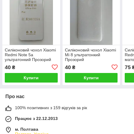
Силіконовий чохол Xiaomi
Силіконовий чохол Xiaomi
Силі
Redmi Note 5a
Mi 8 ультратонкий
Redm
ультратонкий Прозорий
Прозорий
мато
Чор
40
40
75
₴
₴
Купити
Купити
Про нас
100% позитивних з 159 відгуків за рік
Працює з 22.12.2013
м. Полтава
Полтава, Україна