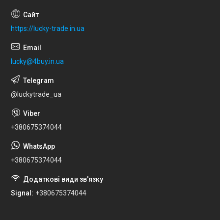
https://lucky-trade.in.ua
lucky@4buy.in.ua
@luckytrade_ua
+380675374044
+380675374044
Signal
+380675374044