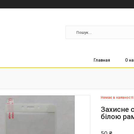
Главная
О на
Немає в наявності
Захисне с
білою р
50 ₴