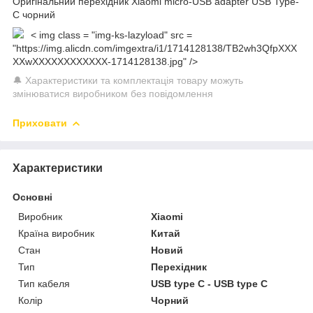
Оригінальний перехідник Xiaomi micro-USB adapter USB Type-
C чорний
< img class = "img-ks-lazyload" src =
"https://img.alicdn.com/imgextra/i1/1714128138/TB2wh3QfpXXX
XXwXXXXXXXXXXXX-1714128138.jpg" />
🔔 Характеристики та комплектація товару можуть
змінюватися виробником без повідомлення
Приховати
Характеристики
Основні
Виробник
Xiaomi
Країна виробник
Китай
Стан
Новий
Тип
Перехідник
Тип кабеля
USB type C - USB type C
Колір
Чорний