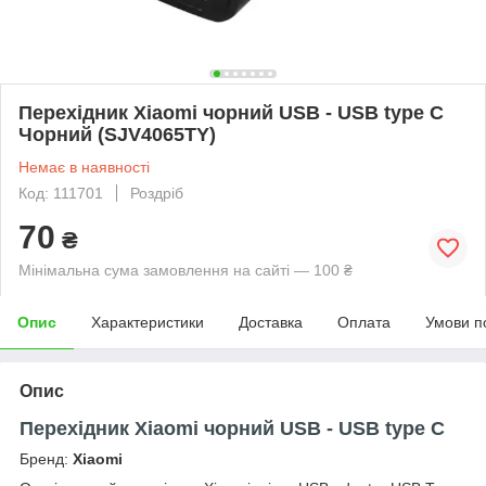
Перехідник Xiaomi чорний USB - USB type C
Чорний (SJV4065TY)
Немає в наявності
Код: 111701
Роздріб
70
₴
Мінімальна сума замовлення на сайті — 100 ₴
Опис
Характеристики
Доставка
Оплата
Умови п
Опис
Перехідник Xiaomi чорний USB - USB type C
Бренд:
Xiaomi