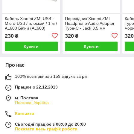
Кабель Xiaomi ZMI USB -
Перехідник Xiaomi ZMI
Кабе
Micro-USB / плоский / 1 м /
Headphone Audio Adapter
Type
AL600 Білий (AL600)
Type-C - Jack 3.5 мм
Чорн
1129P
AL71A Білий Білий
230
320
320
₴
₴
(AL71A) 2105P
Купити
Купити
Про нас
100% позитивних з 159 відгуків за рік
Працює з 22.12.2013
м. Полтава
Полтава, Україна
Контакти
Сьогодні працює з 08:00 до 20:00
Показати весь графік роботи