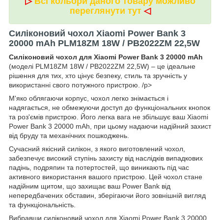
▷
Всі кольори даного товару можливо
переглянути тут
◁
Силіконовий чохол Xiaomi Power Bank 3
20000 mAh PLM18ZM 18W / PB2022ZM 22,5W
Силіконовий чохол для Xiaomi Power Bank 3 20000 mAh
(моделі PLM18ZM 18W / PB2022ZM 22,5W) – це ідеальне
рішення для тих, хто цінує безпеку, стиль та зручність у
використанні свого потужного пристрою. /p>
М'яко облягаючи корпус, чохол легко знімається і
надягається, не обмежуючи доступ до функціональних кнопок
та роз'ємів пристрою. Його легка вага не збільшує ваш Xiaomi
Power Bank 3 20000 mAh, при цьому надаючи надійний захист
від бруду та механічних пошкоджень.
Сучасний якісний силікон, з якого виготовлений чохол,
забезпечує високий ступінь захисту від наслідків випадкових
падінь, подряпин та потертостей, що виникають під час
активного використання вашого пристрою. Цей чохол стане
надійним щитом, що захищає ваш Power Bank від
непередбачених обставин, зберігаючи його зовнішній вигляд
та функціональність.
Вибравши силіконовий чохол для Xiaomi Power Bank 3 20000