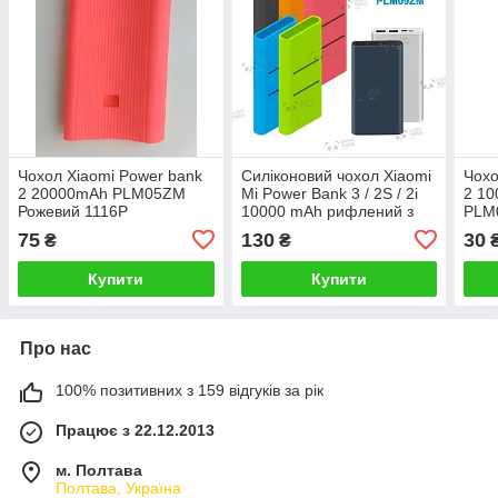
Чохол Xiaomi Power bank
Силіконовий чохол Xiaomi
Чохо
2 20000mAh PLM05ZM
Mi Power Bank 3 / 2S / 2i
2 10
Рожевий 1116P
10000 mAh рифлений з
PLM
прорізом Колір на вибір
111
75
130
30
₴
₴
Купити
Купити
Про нас
100% позитивних з 159 відгуків за рік
Працює з 22.12.2013
м. Полтава
Полтава, Україна