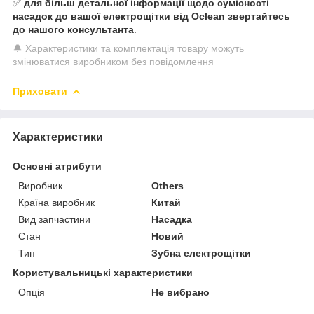
✅
для більш детальної інформації щодо сумісності
насадок до вашої електрощітки від Oclean звертайтесь
до нашого консультанта
.
🔔 Характеристики та комплектація товару можуть
змінюватися виробником без повідомлення
Приховати
Характеристики
Основні атрибути
Виробник
Others
Країна виробник
Китай
Вид запчастини
Насадка
Стан
Новий
Тип
Зубна електрощітки
Користувальницькі характеристики
Опція
Не вибрано