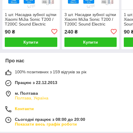
1 шт. Насадка зубної щітки
3 шт. Насадки зубної щітки
1 шт
Xiaomi MiJia Sonic T200 /
Xiaomi MiJia Sonic T200 /
Xiao
T200C Sound Electric
T200C Sound Electric
Soun
Toothbrush Колір на вибір
Toothbrush Колір на вибір
Колі
90
240
90
₴
₴
Купити
Купити
Про нас
100% позитивних з 159 відгуків за рік
Працює з 22.12.2013
м. Полтава
Полтава, Україна
Контакти
Сьогодні працює з 08:00 до 20:00
Показати весь графік роботи