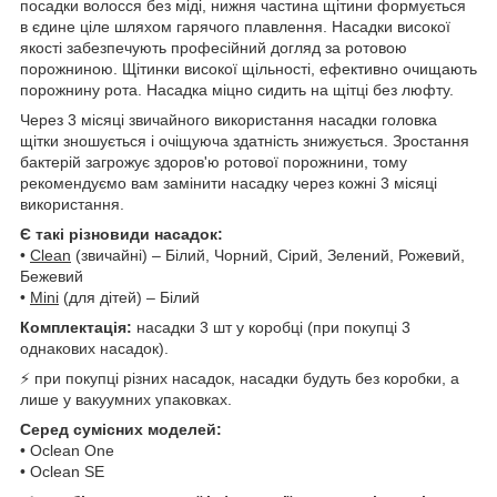
посадки волосся без міді, нижня частина щітини формується
в єдине ціле шляхом гарячого плавлення. Насадки високої
якості забезпечують професійний догляд за ротовою
порожниною. Щітинки високої щільності, ефективно очищають
порожнину рота. Насадка міцно сидить на щітці без люфту.
Через 3 місяці звичайного використання насадки головка
щітки зношується і очіщуюча здатність знижується. Зростання
бактерій загрожує здоров'ю ротової порожнини, тому
рекомендуємо вам замінити насадку через кожні 3 місяці
використання.
Є такі різновиди насадок:
•
Clean
(звичайні) – Білий, Чорний, Сірий, Зелений, Рожевий,
Бежевий
•
Mini
(для дітей) – Білий
Комплектація:
насадки 3 шт у коробці (при покупці 3
однакових насадок).
⚡ при покупці різних насадок, насадки будуть без коробки, а
лише у вакуумних упаковках.
Серед сумісних моделей:
• Oclean One
• Oclean SE