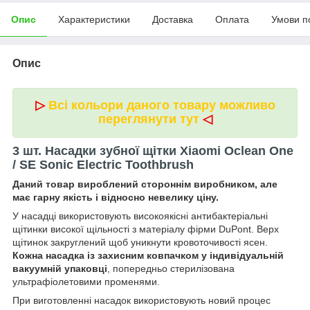
Опис
Характеристики
Доставка
Оплата
Умови п
Опис
▷
Всі кольори даного товару можливо
переглянути тут
◁
3 шт. Насадки зубної щітки Xiaomi Oclean One
/ SE Sonic Electric Toothbrush
Даний товар вироблений стороннім виробником, але
має гарну якість і відносно невелику ціну.
У насадці використовують високоякісні антибактеріальні
щітинки високої щільності з матеріалу фірми DuPont. Верх
щітинок закруглений щоб уникнути кровоточивості ясен.
Кожна насадка із захисним ковпачком у індивідуальній
вакуумній упаковці
, попередньо стерилізована
ультрафіолетовими променями.
При виготовленні насадок використовують новий процес