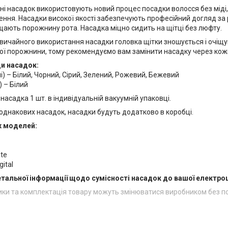
ні насадок використовують новий процес посадки волосся без міді
ення. Насадки високої якості забезпечують професійний догляд за
ають порожнину рота. Насадка міцно сидить на щітці без люфту.
 звичайного використання насадки головка щітки зношується і очіщ
ої порожнини, тому рекомендуємо вам замінити насадку через кожні
ди насадок:
і) – Білий, Чорний, Сірий, Зелений, Рожевий, Бежевий
) – Білий
насадка 1 шт. в індивідуальній вакуумній упаковці.
 однакових насадок, насадки будуть додатково в коробці.
х моделей:
ite
gital
етальної інформації щодо сумісності насадок до вашої електро
ики та комплектація товару можуть змінюватися виробником без 