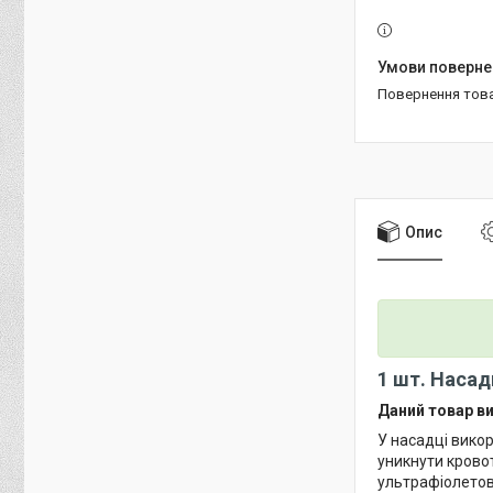
повернення тов
Опис
1 шт. Насадк
Даний товар ви
У насадці викор
уникнути крово
ультрафіолето