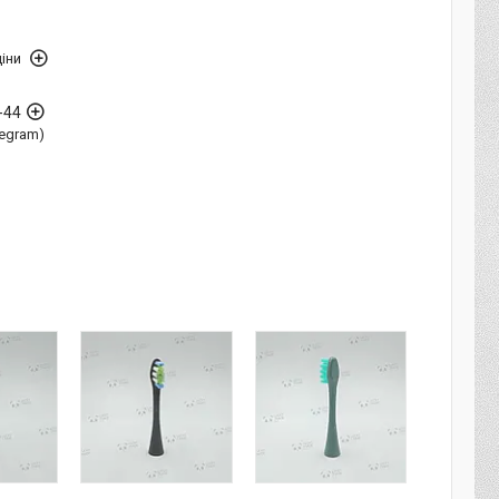
іни
-44
elegram)