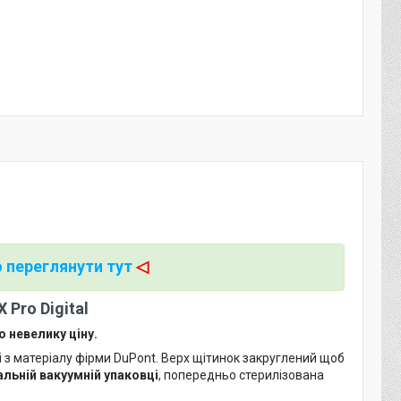
 переглянути тут
◁
X Pro Digital
 невелику ціну.
і з матеріалу фірми DuPont. Верх щітинок закруглений щоб
льній вакуумній упаковці
, попередньо стерилізована