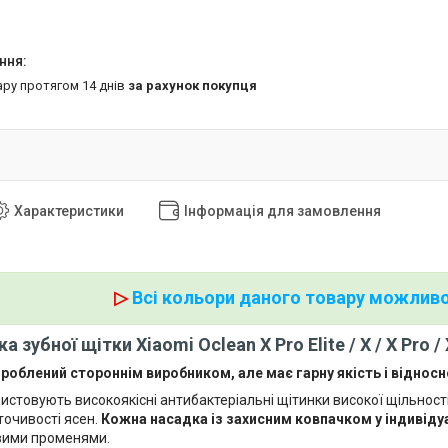
ару протягом 14 днів
за рахунок покупця
Характеристики
Інформація для замовлення
▷
Всі кольори даного товару можливо
а зубної щітки Xiaomi Oclean X Pro Elite / X / X Pro / 
роблений стороннім виробником, але має гарну якість і відносно
истовують високоякісні антибактеріальні щітинки високої щільност
точивості ясен.
Кожна насадка із захисним ковпачком у індивідуа
вими променями.