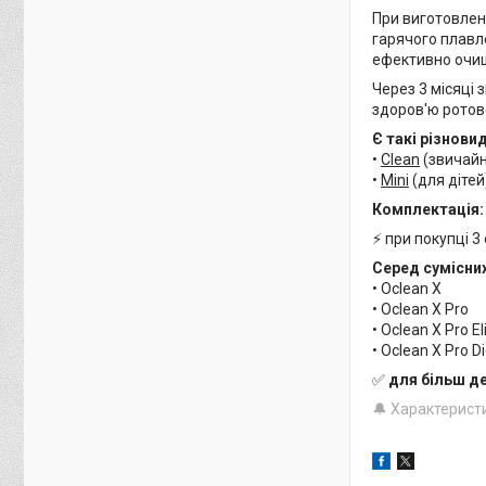
При виготовлен
гарячого плавл
ефективно очищ
Через 3 місяці
здоров'ю ротов
Є такі різнови
•
Clean
(звичайн
•
Mini
(для дітей
Комплектація:
⚡ при покупці 3
Серед сумісни
• Oclean X
• Oclean X Pro
• Oclean X Pro El
• Oclean X Pro Di
✅
для більш д
🔔 Характерист