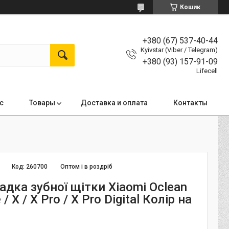
Кошик
+380 (67) 537-40-44
Kyivstar (Viber / Telegram)
+380 (93) 157-91-09
Lifecell
с
Товары
Доставка и оплата
Контакты
Код:
260700
Оптом і в роздріб
адка зубної щітки Xiaomi Oclean
e / X / X Pro / X Pro Digital Колір на