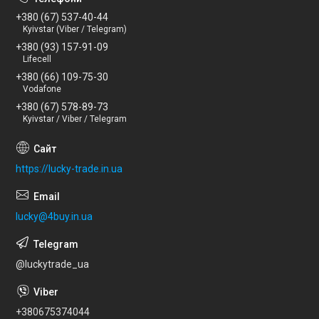
+380 (67) 537-40-44
Kyivstar (Viber / Telegram)
+380 (93) 157-91-09
Lifecell
+380 (66) 109-75-30
Vodafone
+380 (67) 578-89-73
Kyivstar / Viber / Telegram
https://lucky-trade.in.ua
lucky@4buy.in.ua
@luckytrade_ua
+380675374044