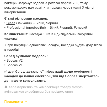
бактерій загрожує здоров'ю ротової порожнини, тому
рекомендуємо вам замінити насадку через кожні 3 місяці
використання.
Є такі різновиди насадок:
•
Clean
(звичайні) – Білий, Чорний
•
Professional
(професійні) – Білий, Чорний, Рожевий
Комплектація:
насадка 1 шт. в індивідуальній вакуумній
упаковці.
⚡ при покупці 3 однакових насадок, насадки будуть додатково
в коробці.
Серед сумісних моделей:
• Soocas V2
• Soocas V1
✅
для більш детальної інформації щодо сумісності
насадок до вашої електрощітки від Soocas звертайтесь
до нашого консультанта
.
🔔 Характеристики та комплектація товару можуть
змінюватися виробником без повідомлення
Приховати