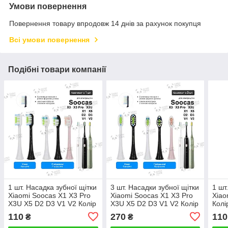
Умови повернення
Повернення товару впродовж 14 днів за рахунок покупця
Всі умови повернення
Подібні товари компанії
1 шт. Насадка зубної щітки
3 шт. Насадки зубної щітки
1 шт
Xiaomi Soocas X1 X3 Pro
Xiaomi Soocas X1 X3 Pro
Xiao
X3U X5 D2 D3 V1 V2 Колір
X3U X5 D2 D3 V1 V2 Колір
Колі
на вибір
на вибір
110
270
110
₴
₴