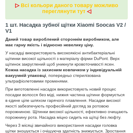
▷
Всі кольори даного товару можливо
переглянути тут
◁
1 шт. Насадка зубної щітки Xiaomi Soocas V2 /
V1
Даний товар вироблений стороннім виробником, але
має гарну якість і відносно невелику ціну.
У насадці використовують високоякісні антибактеріальні
щітинки високої щільності з матеріалу фірми DuPont. Верх
щітинок закруглений щоб уникнути кровоточивості ясен.
Кожна насадка із захисним ковпачком у індивідуальній
вакуумній упаковці
, попередньо стерилізована
ультрафіолетовими променями.
При виготовленні насадок використовують новий процес
посадки волосся без міді, нижня частина щітини формується
в єдине ціле шляхом гарячого плавлення. Насадки високої
якості забезпечують професійний догляд за ротовою
порожниною. Щітинки високої щільності, ефективно очищають
порожнину рота. Насадка міцно сидить на щітці без люфту.
Через 3 місяці звичайного використання насадки головка
щітки зношується і очіщуюча здатність знижується. Зростання