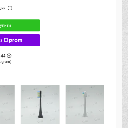
іни
упити
 з
-44
elegram)