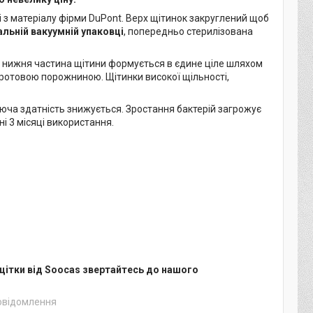
і з матеріалу фірми DuPont. Верх щітинок закруглений щоб
льній вакуумній упаковці
, попередньо стерилізована
, нижня частина щітини формується в єдине ціле шляхом
 ротовою порожниною. Щітинки високої щільності,
уюча здатність знижується. Зростання бактерій загрожує
 3 місяці використання.
щітки від Soocas звертайтесь до нашого
повідомлення