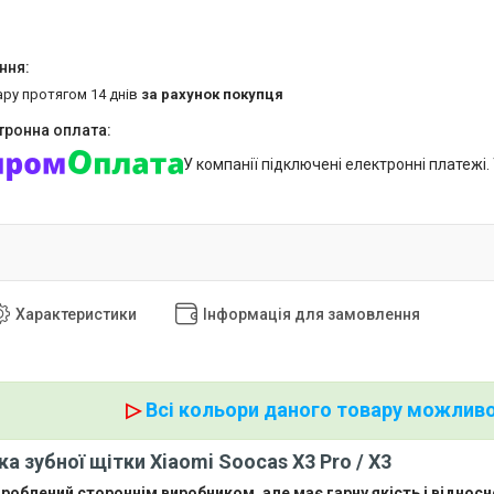
ару протягом 14 днів
за рахунок покупця
У компанії підключені електронні платежі
Характеристики
Інформація для замовлення
▷
Всі кольори даного товару можливо
ка зубної щітки Xiaomi Soocas X3 Pro / X3
роблений стороннім виробником, але має гарну якість і відносно