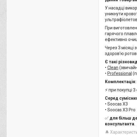
У насадці викор
уникнути крово
ультрафіолето
При виготовлен
гарячого плавл
ефективно очищ
Через 3 місяці
здоров'ю ротов
Є такі різнови
•
Clean
(звичайн
•
Professional
(п
Комплектація:
⚡ при покупці 3
Серед сумісни
• Soocas X3
• Soocas X3 Pro
✅
для більш д
консультанта
.
🔔 Характерист