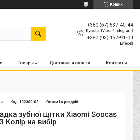
Кошик
+380 (67) 537-40-44
Kyivstar (Viber / Telegram)
+380 (93) 157-91-09
Lifecell
с
Товары
Доставка и оплата
Контакты
ки
Код:
102300-02
Оптом і в роздріб
адка зубної щітки Xiaomi Soocas
X3 Колір на вибір