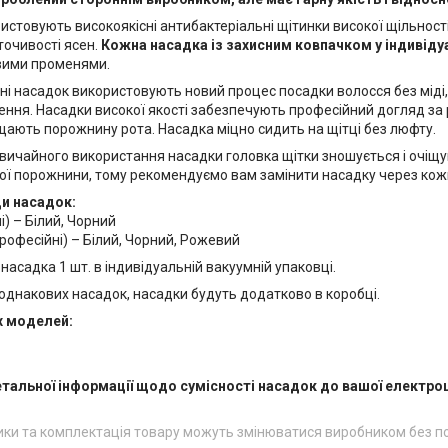
истовують високоякісні антибактеріальні щітинки високої щільност
точивості ясен.
Кожна насадка із захисним ковпачком у індивідуа
вими променями.
ні насадок використовують новий процес посадки волосся без міді
ення. Насадки високої якості забезпечують професійний догляд за
ають порожнину рота. Насадка міцно сидить на щітці без люфту.
 звичайного використання насадки головка щітки зношується і очіщ
ої порожнини, тому рекомендуємо вам замінити насадку через кожні
ди насадок:
і) – Білий, Чорний
рофесійні) – Білий, Чорний, Рожевий
насадка 1 шт. в індивідуальній вакуумній упаковці.
 однакових насадок, насадки будуть додатково в коробці.
х моделей:
етальної інформації щодо сумісності насадок до вашої електро
ики та комплектація товару можуть змінюватися виробником без 