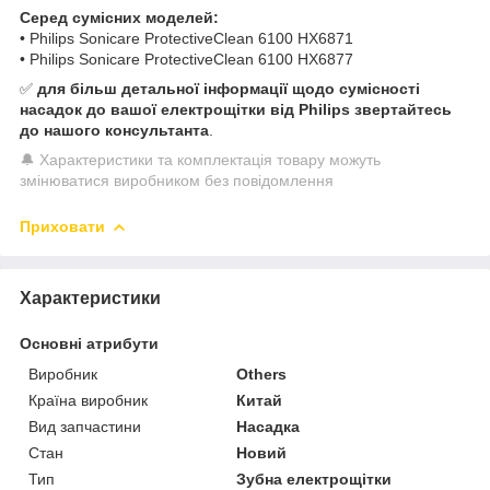
Серед сумісних моделей:
• Philips Sonicare ProtectiveClean 6100 HX6871
• Philips Sonicare ProtectiveClean 6100 HX6877
✅
для більш детальної інформації щодо сумісності
насадок до вашої електрощітки від Philips звертайтесь
до нашого консультанта
.
🔔 Характеристики та комплектація товару можуть
змінюватися виробником без повідомлення
Приховати
Характеристики
Основні атрибути
Виробник
Others
Країна виробник
Китай
Вид запчастини
Насадка
Стан
Новий
Тип
Зубна електрощітки