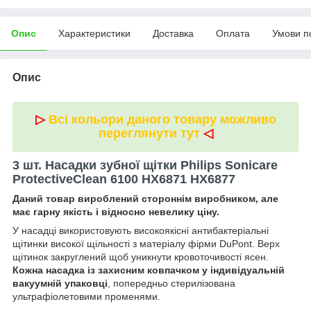
Опис
Характеристики
Доставка
Оплата
Умови п
Опис
▷
Всі кольори даного товару можливо
переглянути тут
◁
3 шт. Насадки зубної щітки Philips Sonicare
ProtectiveClean 6100 HX6871 HX6877
Даний товар вироблений стороннім виробником, але
має гарну якість і відносно невелику ціну.
У насадці використовують високоякісні антибактеріальні
щітинки високої щільності з матеріалу фірми DuPont. Верх
щітинок закруглений щоб уникнути кровоточивості ясен.
Кожна насадка із захисним ковпачком у індивідуальній
вакуумній упаковці
, попередньо стерилізована
ультрафіолетовими променями.