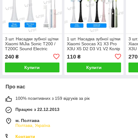
3 шт. Насадки зубної щітки
1 шт. Насадка зубної щітки
3 шт
Xiaomi MiJia Sonic T200 /
Xiaomi Soocas X1 X3 Pro
Xiao
T200C Sound Electric
X3U X5 D2 D3 V1 V2 Колір
X3U 
Toothbrush Колір на вибір
на вибір
на в
240
110
270
₴
₴
Купити
Купити
Про нас
100% позитивних з 159 відгуків за рік
Працює з 22.12.2013
м. Полтава
Полтава, Україна
Контакти