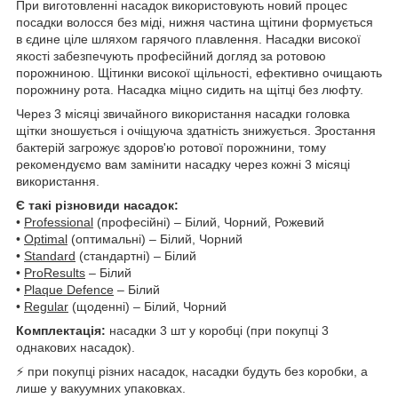
При виготовленні насадок використовують новий процес
посадки волосся без міді, нижня частина щітини формується
в єдине ціле шляхом гарячого плавлення. Насадки високої
якості забезпечують професійний догляд за ротовою
порожниною. Щітинки високої щільності, ефективно очищають
порожнину рота. Насадка міцно сидить на щітці без люфту.
Через 3 місяці звичайного використання насадки головка
щітки зношується і очіщуюча здатність знижується. Зростання
бактерій загрожує здоров'ю ротової порожнини, тому
рекомендуємо вам замінити насадку через кожні 3 місяці
використання.
Є такі різновиди насадок:
•
Professional
(професійні) – Білий, Чорний, Рожевий
•
Optimal
(оптимальні) – Білий, Чорний
•
Standard
(стандартні) – Білий
•
ProResults
– Білий
•
Plaque Defence
– Білий
•
Regular
(щоденні) – Білий, Чорний
Комплектація:
насадки 3 шт у коробці (при покупці 3
однакових насадок).
⚡ при покупці різних насадок, насадки будуть без коробки, а
лише у вакуумних упаковках.