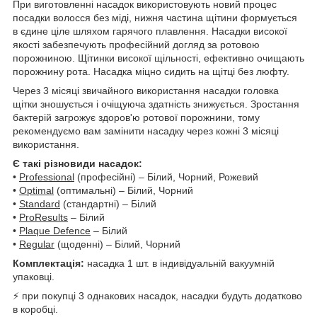
При виготовленні насадок використовують новий процес
посадки волосся без міді, нижня частина щітини формується
в єдине ціле шляхом гарячого плавлення. Насадки високої
якості забезпечують професійний догляд за ротовою
порожниною. Щітинки високої щільності, ефективно очищають
порожнину рота. Насадка міцно сидить на щітці без люфту.
Через 3 місяці звичайного використання насадки головка
щітки зношується і очіщуюча здатність знижується. Зростання
бактерій загрожує здоров'ю ротової порожнини, тому
рекомендуємо вам замінити насадку через кожні 3 місяці
використання.
Є такі різновиди насадок:
•
Professional
(професійні) – Білий, Чорний, Рожевий
•
Optimal
(оптимальні) – Білий, Чорний
•
Standard
(стандартні) – Білий
•
ProResults
– Білий
•
Plaque Defence
– Білий
•
Regular
(щоденні) – Білий, Чорний
Комплектація:
насадка 1 шт. в індивідуальній вакуумній
упаковці.
⚡ при покупці 3 однакових насадок, насадки будуть додатково
в коробці.