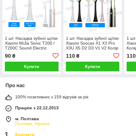
1 шт. Насадка зубної щітки
1 шт. Насадка зубної щітки
1 шт
Xiaomi MiJia Sonic T200 /
Xiaomi Soocas X1 X3 Pro
Xiao
T200C Sound Electric
X3U X5 D2 D3 V1 V2 Колір
Колі
Toothbrush Колір на вибір
на вибір
90
110
110
₴
₴
Купити
Купити
Про нас
100% позитивних з 159 відгуків за рік
Працює з 22.12.2013
м. Полтава
Полтава, Україна
Контакти