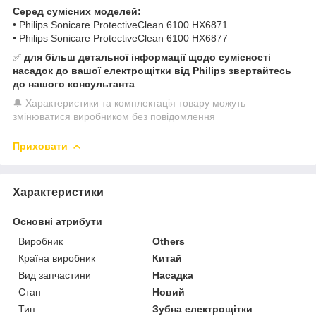
Серед сумісних моделей:
• Philips Sonicare ProtectiveClean 6100 HX6871
• Philips Sonicare ProtectiveClean 6100 HX6877
✅
для більш детальної інформації щодо сумісності
насадок до вашої електрощітки від Philips звертайтесь
до нашого консультанта
.
🔔 Характеристики та комплектація товару можуть
змінюватися виробником без повідомлення
Приховати
Характеристики
Основні атрибути
Виробник
Others
Країна виробник
Китай
Вид запчастини
Насадка
Стан
Новий
Тип
Зубна електрощітки