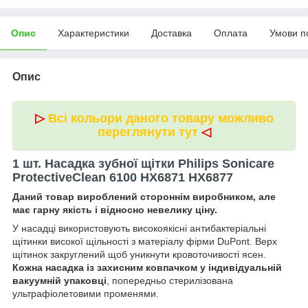
Опис
Характеристики
Доставка
Оплата
Умови п
Опис
▷
Всі кольори даного товару можливо
переглянути тут
◁
1 шт. Насадка зубної щітки Philips Sonicare
ProtectiveClean 6100 HX6871 HX6877
Даний товар вироблений стороннім виробником, але
має гарну якість і відносно невелику ціну.
У насадці використовують високоякісні антибактеріальні
щітинки високої щільності з матеріалу фірми DuPont. Верх
щітинок закруглений щоб уникнути кровоточивості ясен.
Кожна насадка із захисним ковпачком у індивідуальній
вакуумній упаковці
, попередньо стерилізована
ультрафіолетовими променями.