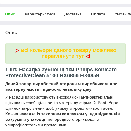
Опис
Характеристики
Доставка
Оплата
Умови п
Опис
▷
Всі кольори даного товару можливо
переглянути тут
◁
1 шт. Насадка зубної щітки Philips Sonicare
ProtectiveClean 5100 HX6856 HX6859
Даний товар вироблений стороннім виробником, але
має гарну якість і відносно невелику ціну.
У насадці використовують високоякісні антибактеріальні
щітинки високої щільності з матеріалу фірми DuPont. Верх
щітинок закруглений щоб уникнути кровоточивості ясен.
Кожна насадка із захисним ковпачком у індивідуальній
вакуумній упаковці
, попередньо стерилізована
ультрафіолетовими променями.