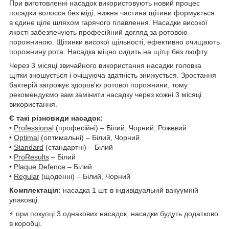
При виготовленні насадок використовують новий процес
посадки волосся без міді, нижня частина щітини формується
в єдине ціле шляхом гарячого плавлення. Насадки високої
якості забезпечують професійний догляд за ротовою
порожниною. Щітинки високої щільності, ефективно очищають
порожнину рота. Насадка міцно сидить на щітці без люфту.
Через 3 місяці звичайного використання насадки головка
щітки зношується і очіщуюча здатність знижується. Зростання
бактерій загрожує здоров'ю ротової порожнини, тому
рекомендуємо вам замінити насадку через кожні 3 місяці
використання.
Є такі різновиди насадок:
•
Professional
(професійні) – Білий, Чорний, Рожевий
•
Optimal
(оптимальні) – Білий, Чорний
•
Standard
(стандартні) – Білий
•
ProResults
– Білий
•
Plaque Defence
– Білий
•
Regular
(щоденні) – Білий, Чорний
Комплектація:
насадка 1 шт. в індивідуальній вакуумній
упаковці.
⚡ при покупці 3 однакових насадок, насадки будуть додатково
в коробці.