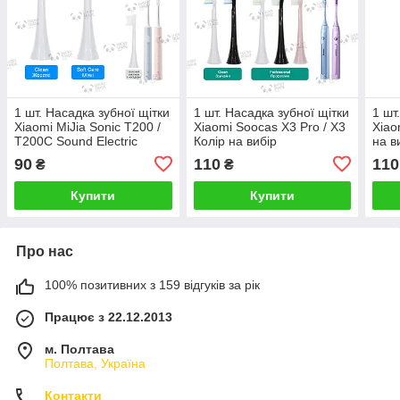
1 шт. Насадка зубної щітки
1 шт. Насадка зубної щітки
1 шт
Xiaomi MiJia Sonic T200 /
Xiaomi Soocas X3 Pro / X3
Xiao
T200C Sound Electric
Колір на вибір
на в
Toothbrush Колір на вибір
90
110
110
₴
₴
Купити
Купити
Про нас
100% позитивних з 159 відгуків за рік
Працює з 22.12.2013
м. Полтава
Полтава, Україна
Контакти