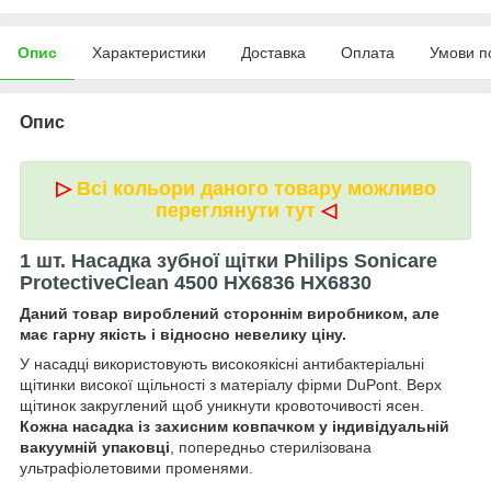
Опис
Характеристики
Доставка
Оплата
Умови п
Опис
▷
Всі кольори даного товару можливо
переглянути тут
◁
1 шт. Насадка зубної щітки Philips Sonicare
ProtectiveClean 4500 HX6836 HX6830
Даний товар вироблений стороннім виробником, але
має гарну якість і відносно невелику ціну.
У насадці використовують високоякісні антибактеріальні
щітинки високої щільності з матеріалу фірми DuPont. Верх
щітинок закруглений щоб уникнути кровоточивості ясен.
Кожна насадка із захисним ковпачком у індивідуальній
вакуумній упаковці
, попередньо стерилізована
ультрафіолетовими променями.