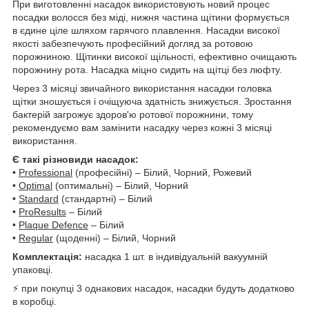
При виготовленні насадок використовують новий процес
посадки волосся без міді, нижня частина щітини формується
в єдине ціле шляхом гарячого плавлення. Насадки високої
якості забезпечують професійний догляд за ротовою
порожниною. Щітинки високої щільності, ефективно очищають
порожнину рота. Насадка міцно сидить на щітці без люфту.
Через 3 місяці звичайного використання насадки головка
щітки зношується і очіщуюча здатність знижується. Зростання
бактерій загрожує здоров'ю ротової порожнини, тому
рекомендуємо вам замінити насадку через кожні 3 місяці
використання.
Є такі різновиди насадок:
•
Professional
(професійні) – Білий, Чорний, Рожевий
•
Optimal
(оптимальні) – Білий, Чорний
•
Standard
(стандартні) – Білий
•
ProResults
– Білий
•
Plaque Defence
– Білий
•
Regular
(щоденні) – Білий, Чорний
Комплектація:
насадка 1 шт. в індивідуальній вакуумній
упаковці.
⚡ при покупці 3 однакових насадок, насадки будуть додатково
в коробці.