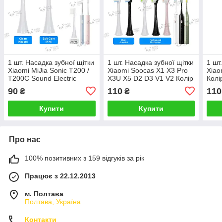
1 шт. Насадка зубної щітки
1 шт. Насадка зубної щітки
1 шт
Xiaomi MiJia Sonic T200 /
Xiaomi Soocas X1 X3 Pro
Xiao
T200C Sound Electric
X3U X5 D2 D3 V1 V2 Колір
Колі
Toothbrush Колір на вибір
на вибір
90
110
110
₴
₴
Купити
Купити
Про нас
100% позитивних з 159 відгуків за рік
Працює з 22.12.2013
м. Полтава
Полтава, Україна
Контакти