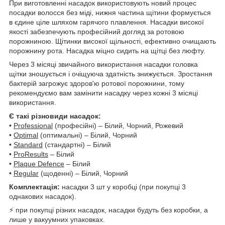
При виготовленні насадок використовують новий процес
посадки волосся без міді, нижня частина щітини формується
в єдине ціле шляхом гарячого плавлення. Насадки високої
якості забезпечують професійний догляд за ротовою
порожниною. Щітинки високої щільності, ефективно очищають
порожнину рота. Насадка міцно сидить на щітці без люфту.
Через 3 місяці звичайного використання насадки головка
щітки зношується і очіщуюча здатність знижується. Зростання
бактерій загрожує здоров'ю ротової порожнини, тому
рекомендуємо вам замінити насадку через кожні 3 місяці
використання.
Є такі різновиди насадок:
•
Professional
(професійні) – Білий, Чорний, Рожевий
•
Optimal
(оптимальні) – Білий, Чорний
•
Standard
(стандартні) – Білий
•
ProResults
– Білий
•
Plaque Defence
– Білий
•
Regular
(щоденні) – Білий, Чорний
Комплектація:
насадки 3 шт у коробці (при покупці 3
однакових насадок).
⚡ при покупці різних насадок, насадки будуть без коробки, а
лише у вакуумних упаковках.