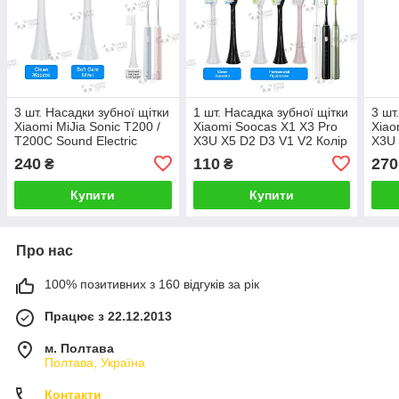
3 шт. Насадки зубної щітки
1 шт. Насадка зубної щітки
3 шт
Xiaomi MiJia Sonic T200 /
Xiaomi Soocas X1 X3 Pro
Xiao
T200C Sound Electric
X3U X5 D2 D3 V1 V2 Колір
X3U 
Toothbrush Колір на вибір
на вибір
на в
240
110
270
₴
₴
Купити
Купити
Про нас
100% позитивних з 160 відгуків за рік
Працює з 22.12.2013
м. Полтава
Полтава, Україна
Контакти