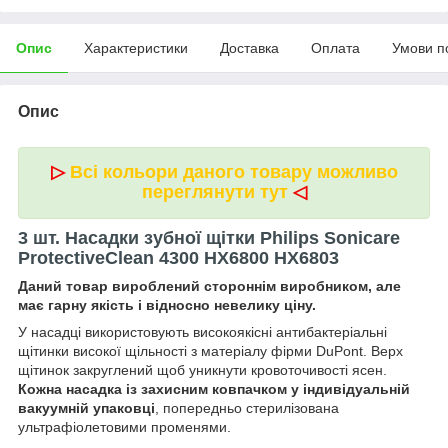
Опис
Характеристики
Доставка
Оплата
Умови п
Опис
▷
Всі кольори даного товару можливо
переглянути тут
◁
3 шт. Насадки зубної щітки Philips Sonicare
ProtectiveClean 4300 HX6800 HX6803
Даний товар вироблений стороннім виробником, але
має гарну якість і відносно невелику ціну.
У насадці використовують високоякісні антибактеріальні
щітинки високої щільності з матеріалу фірми DuPont. Верх
щітинок закруглений щоб уникнути кровоточивості ясен.
Кожна насадка із захисним ковпачком у індивідуальній
вакуумній упаковці
, попередньо стерилізована
ультрафіолетовими променями.