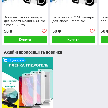
Захисне скло на камеру
Захисне скло 2.5D камери
Захи
для Xiaomi Redmi K30 Pro
для Xiaomi Redmi 9A
для 
/ Poco F2 Pro
50
50
50
₴
₴
Купити
Купити
Акційні пропозиції та новинки
Подарунок