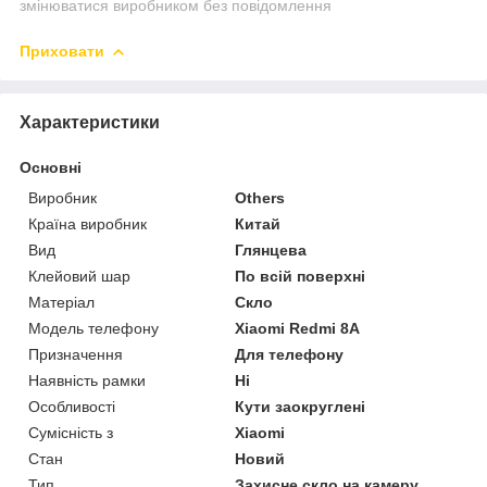
змінюватися виробником без повідомлення
Приховати
Характеристики
Основні
Виробник
Others
Країна виробник
Китай
Вид
Глянцева
Клейовий шар
По всій поверхні
Матеріал
Скло
Модель телефону
Xiaomi Redmi 8A
Призначення
Для телефону
Наявність рамки
Ні
Особливості
Кути заокруглені
Сумісність з
Xiaomi
Стан
Новий
Тип
Захисне скло на камеру