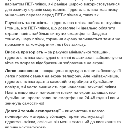
варіантом ПЕТ-плівок, які раніше широко використовувалися
для захисту екранів смартфонів. Гідрогель-плівка має низку
унікальних переваг перед ПЕТ-плівками, таких як:
Гнучкість та тонкість
– гідрогелева плівка набагато гнучкіша
і тонша, ніж ПЕТ-плівки, що дозволяє їй ідеально облягати
екрани навіть найбільш вигнутих смартфонів. Завдяки
тонкому шару плівки, торкання екрану залишається таким же
приємним та комфортним, як і без захисту.
Висока прозорість
– за рахунок мінімальної товщини,
гідрогель-плівка має чудові оптичні властивості, забезпечуючи
чітке та яскраве відображення зображення на екрані.
Легке нанесення
– покращена структура плівки забезпечує її
легке приклеювання на екран телефону. Але найважливіше,
гідрогель-плівка здатна самостійно прибирати бульбашки
повітря, які часто виникають при нанесенні захисної плівки.
Навіть якщо після нанесення плівки на екран залишаються
бульбашки, просто залиште смартфон на 24-48 годин і вони
зникнуть самостійно!
Довгий термін експлуатації
– використання нового
полімерного матеріалу збільшує термін експлуатації
гідрогель-плівки, оскільки він менш схильний до висихання та
впливу ультрафіолету.