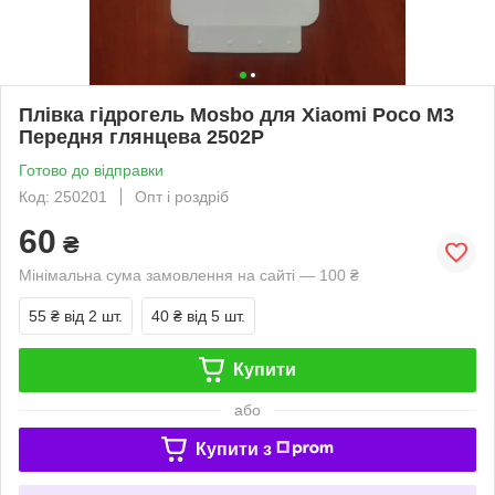
Плівка гідрогель Mosbo для Xiaomi Poco M3
Передня глянцева 2502P
Готово до відправки
Код: 250201
Опт і роздріб
60
₴
Мінімальна сума замовлення на сайті — 100 ₴
55 ₴
від 2 шт.
40 ₴
від 5 шт.
Купити
або
Купити з