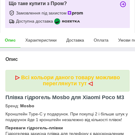
Що таке купити з Пром?
Замовлення під захистом
Доступна доставка
Опис
Характеристики
Доставка
Оплата
Умови п
Опис
▷
Всі кольори даного товару можливо
переглянути тут
◁
Плівка гідрогель Mosbo для Xiaomi Poco M3
Бренд:
Mosbo
Кронштейн Type-C у подарунок. При покупці 2 і більше штук у
подарунок йде 1 кронштейн незалежно від кількості плівок!
Переваги гідрогель-плівки
Гідрогелева захисна плівка для телефону є вдосконаленим