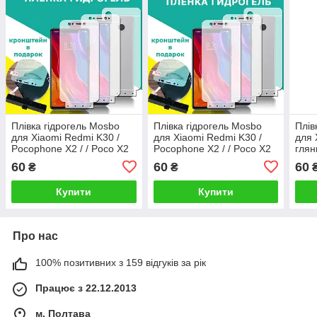
Плівка гідрогель Mosbo
Плівка гідрогель Mosbo
Плів
для Xiaomi Redmi K30 /
для Xiaomi Redmi K30 /
для 
Pocophone X2 / / Poco X2
Pocophone X2 / / Poco X2
глян
Передня глянцева 1376P
Задня глянцева 1376P
60
60
60
₴
₴
Купити
Купити
Про нас
100% позитивних з 159 відгуків за рік
Працює з 22.12.2013
м. Полтава