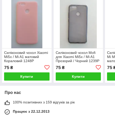
Силіконовий чохол Xiaomi
Силіконовий чохол Mofi
Силі
Mi5x / Mi A1 матовий
для Xiaomi Mi5x / Mi A1
Mi M
Кораловий 1248P
Прозорий / Чорний 1239P
мато
75
75
75
₴
₴
Купити
Купити
Про нас
100% позитивних з 159 відгуків за рік
Працює з 22.12.2013