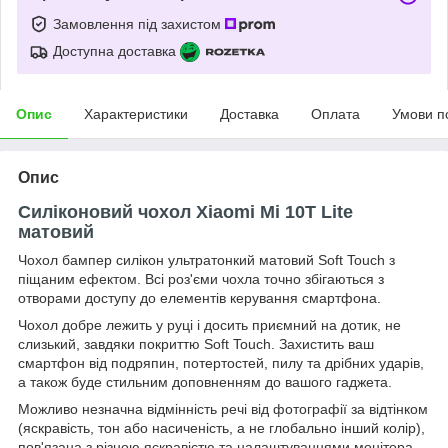
Замовлення під захистом
Доступна доставка
Опис
Характеристики
Доставка
Оплата
Умови п
Опис
Силіконовий чохол Xiaomi Mi 10T Lite
матовий
Чохол бампер силікон ультратонкий матовий Soft Touch з
піщаним ефектом. Всі роз'єми чохла точно збігаються з
отворами доступу до елементів керування смартфона.
Чохол добре лежить у руці і досить приємний на дотик, не
слизький, завдяки покриттю Soft Touch. Захистить ваш
смартфон від подряпин, потертостей, пилу та дрібних ударів,
а також буде стильним доповненням до вашого гаджета.
Можливо незначна відмінність речі від фотографії за відтінком
(яскравість, тон або насиченість, а не глобально інший колір),
пов'язана з різною яскравістю та налаштуваннями монітора,