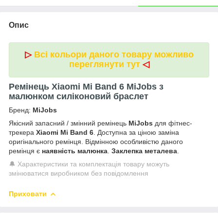
Опис
▷
Всі кольори даного товару можливо
переглянути тут
◁
Ремінець Xiaomi Mi Band 6 MiJobs з
малюнком силіконовий браслет
Бренд:
MiJobs
Якісний запасний / змінний ремінець
MiJobs
для фітнес-
трекера
Xiaomi Mi Band 6
. Доступна за ціною заміна
оригінального ремінця. Відмінною особливістю даного
ремінця є
наявність малюнка
.
Заклепка металева
.
🔔 Характеристики та комплектація товару можуть
змінюватися виробником без повідомлення
Приховати