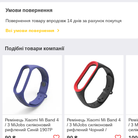
Умови повернення
Повернення товару впродовж 14 днів за рахунок покупця
Всі умови повернення
Подібні товари компанії
Ремінець Xiaomi Mi Band 4
Ремінець Xiaomi Mi Band 4
Ремі
/ 3 MiJobs силіконовий
/ 3 MiJobs силіконовий
/ 3 
рифлений Синій 1907P
рифлений Чорний /
силі
Червоний 1907P
Рож
90
90
100
₴
₴