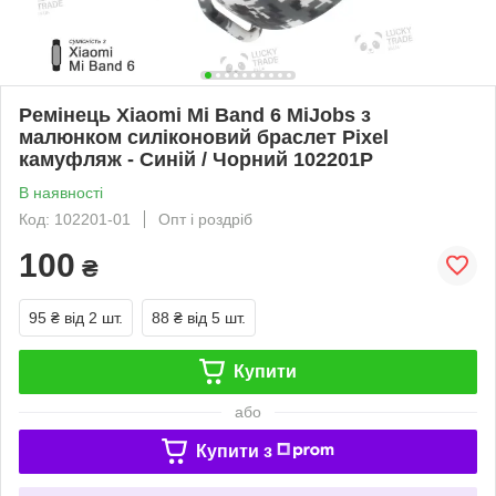
Ремінець Xiaomi Mi Band 6 MiJobs з
малюнком силіконовий браслет Pixel
камуфляж - Синій / Чорний 102201P
В наявності
Код: 102201-01
Опт і роздріб
100
₴
95 ₴
від 2 шт.
88 ₴
від 5 шт.
Купити
або
Купити з