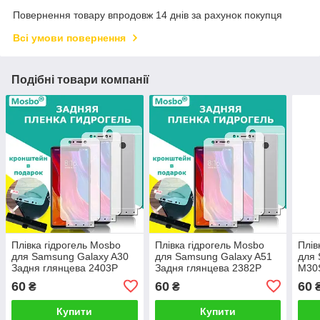
Повернення товару впродовж 14 днів за рахунок покупця
Всі умови повернення
Подібні товари компанії
Плівка гідрогель Mosbo
Плівка гідрогель Mosbo
Плів
для Samsung Galaxy A30
для Samsung Galaxy A51
для 
Задня глянцева 2403P
Задня глянцева 2382P
M30S
глян
60
60
60
₴
₴
Купити
Купити