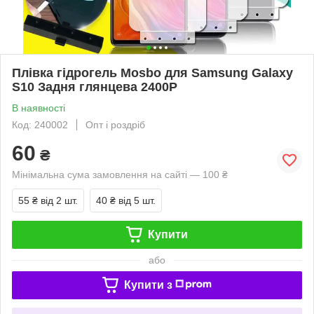
Плівка гідрогель Mosbo для Samsung Galaxy
S10 Задня глянцева 2400P
В наявності
Код: 240002
Опт і роздріб
60
₴
Мінімальна сума замовлення на сайті — 100 ₴
55 ₴
від 2 шт.
40 ₴
від 5 шт.
Купити
або
Купити з