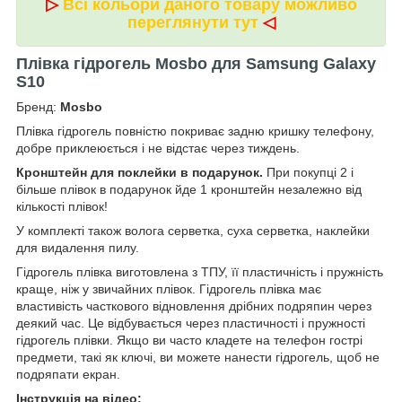
▷
Всі кольори даного товару можливо
переглянути тут
◁
Плівка гідрогель Mosbo для Samsung Galaxy
S10
Бренд:
Mosbo
Плівка гідрогель повністю покриває задню кришку телефону,
добре приклеюється і не відстає через тиждень.
Кронштейн для поклейки в подарунок.
При покупці 2 і
більше плівок в подарунок йде 1 кронштейн незалежно від
кількості плівок!
У комплекті також волога серветка, суха серветка, наклейки
для видалення пилу.
Гідрогель плівка виготовлена ​​з ТПУ, її пластичність і пружність
краще, ніж у звичайних плівок. Гідрогель плівка має
властивість часткового відновлення дрібних подряпин через
деякий час. Це відбувається через пластичності і пружності
гідрогель плівки. Якщо ви часто кладете на телефон гострі
предмети, такі як ключі, ви можете нанести гідрогель, щоб не
подряпати екран.
Інструкція на відео: