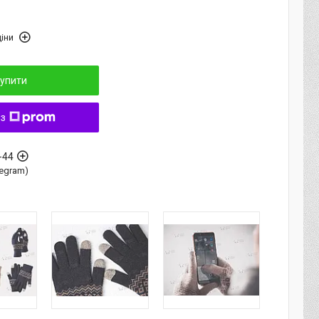
іни
упити
 з
-44
elegram)