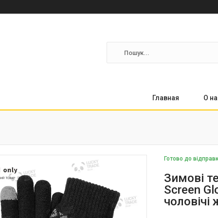
Главная
О на
Готово до відправ
Зимові те
Screen Gl
чоловічі 