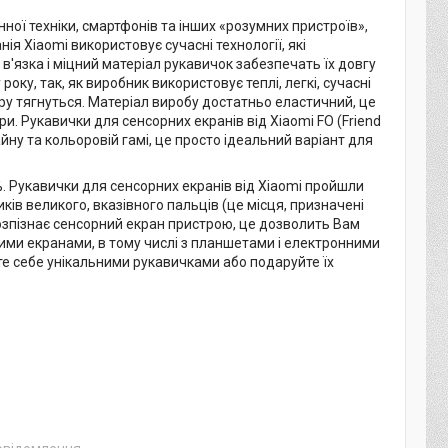
нної техніки, смартфонів та інших «розумних пристроїв»,
я Xiaomi використовує сучасні технології, які
 в'язка і міцний матеріал рукавичок забезпечать їх довгу
ку, так, як виробник використовує теплі, легкі, сучасні
ру тягнуться. Матеріал виробу достатньо еластичний, це
и. Рукавички для сенсорних екранів від Xiaomi FO (Friend
йну та кольоровій гамі, це просто ідеальний варіант для
%. Рукавички для сенсорних екранів від Xiaomi пройшли
ків великого, вказівного пальців (це місця, призначені
озпізнає сенсорний екран пристрою, це дозволить Вам
ними екранами, в тому числі з планшетами і електронними
е себе унікальними рукавичками або подаруйте їх