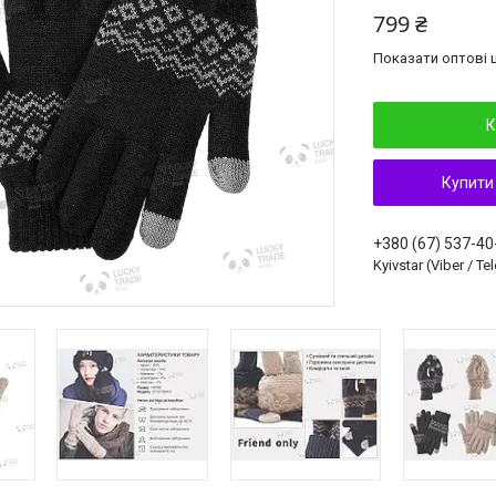
799 ₴
Показати оптові ц
К
Купити
+380 (67) 537-40
Kyivstar (Viber / T