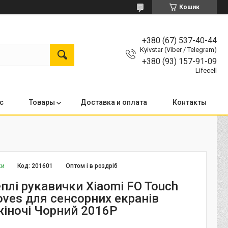
Кошик
+380 (67) 537-40-44
Kyivstar (Viber / Telegram)
+380 (93) 157-91-09
Lifecell
с
Товары
Доставка и оплата
Контакты
ки
Код:
201601
Оптом і в роздріб
плі рукавички Xiaomi FO Touch
oves для сенсорних екранів
жіночі Чорний 2016P