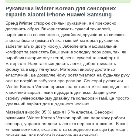
Рукавички iWinter Korean для сенсорних
екранів Xiaomi iPhone Huawei Samsung
Бренд iWinter створює стильні рукавички, які прекрасно
доповнять образ. Використовують сучасні технології,
вирізняються своєю якістю, дизайном, зручністю та високою
зносостійкістю (якісна в'язка і міцний матеріал рукавичок
забезпечать їх довгу носку). Забезпечать максимальний
комфорт та захистять Ваші руки в холодну пору року, так, як
виробник використовує теплі, легкі, сучасні та комфортні
матеріали. Надягаються досить легко, добре тримають
форму та в міру тягнуться. Матеріал виробу достатньо
еластичний, це дозволяє йому розтягуватися на будь-яку руку,
але не потрібно забувати про розміри. Сенсорні рукавички
iWinter Korean Version приємні на дотик та м'які всередині, це
класичний варіант, який підходить для всіх. Завдячуючи
своєму універсальному дизайну та кольоровій гамі, це просто
ідеальний варіант для щоденного носіння.
Матеріал виробу: 95 % акрил і 5 % еластан. Сенсорні
рукавички iWinter Korean Version пройшли перевірку роботи
сенсора, управління досить легке з першого торкання. В зоні
кінчиків великого, вказівного та середнього пальців (це місця,
призначені для роботи із сенсорним екраном)