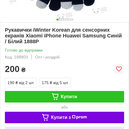
Рукавички iWinter Korean для сенсорних
екранів Xiaomi iPhone Huawei Samsung Синій
/ Білий 1888P
Готово до відправки
Код: 188803
Опт і роздріб
200
₴
190 ₴
від 2 шт.
175 ₴
від 5 шт.
Купити
або
Купити з