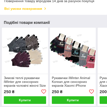
Повернення товару впродовж 14 днів за рахунок покупця
Всі умови повернення
Подібні товари компанії
Зимові теплі рукавички
Рукавички iWinter Animal
Рука
iWinter для сенсорних
Korean для сенсорних
для 
екранів чоловічі жіночі Size
екранів Xiaomi iPhone
Xiao
S Колір на вибір
Huawei Samsung Колір на
Sams
250
250
200
₴
₴
вибір
Купити
Купити