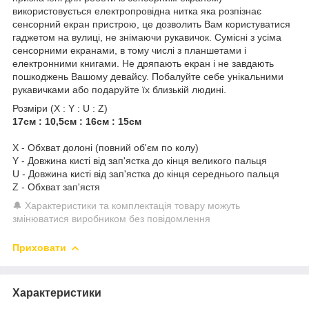
використовується електропровідна нитка яка розпізнає
сенсорний екран пристрою, це дозволить Вам користуватися
гаджетом на вулиці, не знімаючи рукавичок. Сумісні з усіма
сенсорними екранами, в тому числі з планшетами і
електронними книгами. Не дряпають екран і не завдають
пошкоджень Вашому девайсу. Побалуйте себе унікальними
рукавичками або подаруйте їх близькій людині.
Розміри (X : Y : U : Z)
17см : 10,5см : 16см : 15см
X - Обхват долоні (повний об'єм по колу)
Y - Довжина кисті від зап'ястка до кінця великого пальця
U - Довжина кисті від зап'ястка до кінця середнього пальця
Z - Обхват зап'ястя
🔔 Характеристики та комплектація товару можуть
змінюватися виробником без повідомлення
Приховати
Характеристики