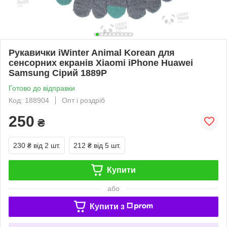
Рукавички iWinter Animal Korean для
сенсорних екранів Xiaomi iPhone Huawei
Samsung Сірий 1889P
Готово до відправки
Код: 188904
Опт і роздріб
250
₴
230 ₴
від 2 шт.
212 ₴
від 5 шт.
Купити
або
Купити з