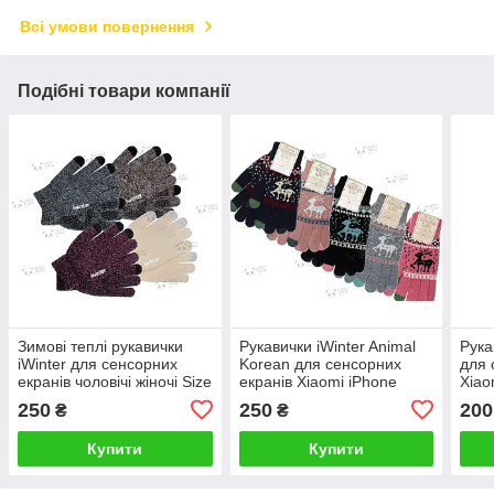
Всі умови повернення
Подібні товари компанії
Зимові теплі рукавички
Рукавички iWinter Animal
Рука
iWinter для сенсорних
Korean для сенсорних
для 
екранів чоловічі жіночі Size
екранів Xiaomi iPhone
Xiao
S Колір на вибір
Huawei Samsung Колір на
Sams
250
250
200
₴
₴
вибір
Купити
Купити