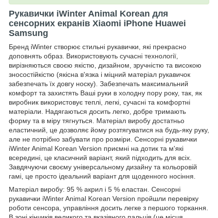
Рукавички iWinter Animal Korean для
сенсорних екранів Xiaomi iPhone Huawei
Samsung
Бренд iWinter створює стильні рукавички, які прекрасно
доповнять образ. Використовують сучасні технології,
вирізняються своєю якістю, дизайном, зручністю та високою
зносостійкістю (якісна в'язка і міцний матеріал рукавичок
забезпечать їх довгу носку). Забезпечать максимальний
комфорт та захистять Ваші руки в холодну пору року, так, як
виробник використовує теплі, легкі, сучасні та комфортні
матеріали. Надягаються досить легко, добре тримають
форму та в міру тягнуться. Матеріал виробу достатньо
еластичний, це дозволяє йому розтягуватися на будь-яку руку,
але не потрібно забувати про розміри. Сенсорні рукавички
iWinter Animal Korean Version приємні на дотик та м'які
всередині, це класичний варіант, який підходить для всіх.
Завдячуючи своєму універсальному дизайну та кольоровій
гамі, це просто ідеальний варіант для щоденного носіння.
Матеріал виробу: 95 % акрил і 5 % еластан. Сенсорні
рукавички iWinter Animal Korean Version пройшли перевірку
роботи сенсора, управління досить легке з першого торкання.
В зоні кінчиків великого та вказівного пальців (це місця,