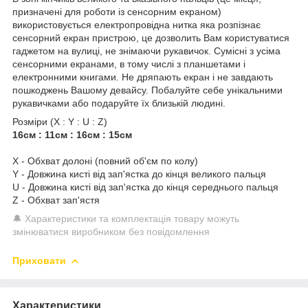
призначені для роботи із сенсорним екраном)
використовується електропровідна нитка яка розпізнає
сенсорний екран пристрою, це дозволить Вам користуватися
гаджетом на вулиці, не знімаючи рукавичок. Сумісні з усіма
сенсорними екранами, в тому числі з планшетами і
електронними книгами. Не дряпають екран і не завдають
пошкоджень Вашому девайсу. Побалуйте себе унікальними
рукавичками або подаруйте їх близькій людині.
Розміри (X : Y : U : Z)
16см : 11см : 16см : 15см
X - Обхват долоні (повний об'єм по колу)
Y - Довжина кисті від зап'ястка до кінця великого пальця
U - Довжина кисті від зап'ястка до кінця середнього пальця
Z - Обхват зап'ястя
🔔 Характеристики та комплектація товару можуть
змінюватися виробником без повідомлення
Приховати
Характеристики