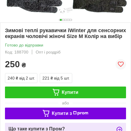
Зимові теплі рукавички iWinter для сенсорних
екранів чоловічі жіночі Size М Колір на вибір
Готово до відправки
Код: 188700
Опт і роздріб
250
₴
240 ₴
від 2 шт.
221 ₴
від 5 шт.
Купити
або
Купити з
Що таке купити з Пром?