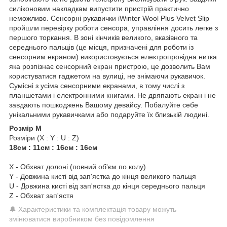
силіконовим накладкам випустити пристрій практично
неможливо. Сенсорні рукавички iWinter Wool Plus Velvet Slip
пройшли перевірку роботи сенсора, управління досить легке з
першого торкання. В зоні кінчиків великого, вказівного та
середнього пальців (це місця, призначені для роботи із
сенсорним екраном) використовується електропровідна нитка
яка розпізнає сенсорний екран пристрою, це дозволить Вам
користуватися гаджетом на вулиці, не знімаючи рукавичок.
Сумісні з усіма сенсорними екранами, в тому числі з
планшетами і електронними книгами. Не дряпають екран і не
завдають пошкоджень Вашому девайсу. Побалуйте себе
унікальними рукавичками або подаруйте їх близькій людині.
Розмір M
Розміри (X : Y : U : Z)
18см : 11см : 16см : 16см
X - Обхват долоні (повний об'єм по колу)
Y - Довжина кисті від зап'ястка до кінця великого пальця
U - Довжина кисті від зап'ястка до кінця середнього пальця
Z - Обхват зап'ястя
🔔 Характеристики та комплектація товару можуть
змінюватися виробником без повідомлення