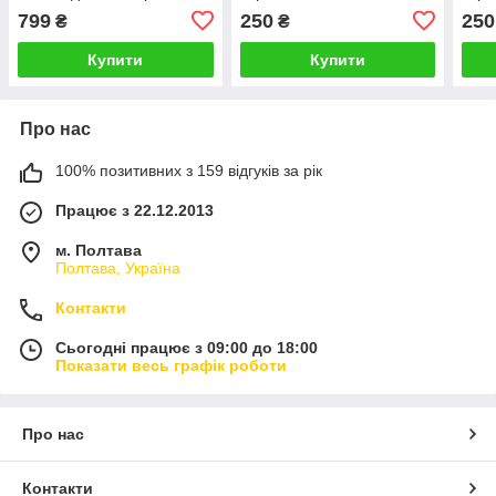
екранів чоловічі жіночі
S Колір на вибір
Huaw
799
250
250
₴
₴
Колір на вибір
вибі
Купити
Купити
Про нас
100% позитивних з 159 відгуків за рік
Працює з 22.12.2013
м. Полтава
Полтава, Україна
Контакти
Сьогодні працює з 09:00 до 18:00
Показати весь графік роботи
Про нас
Контакти