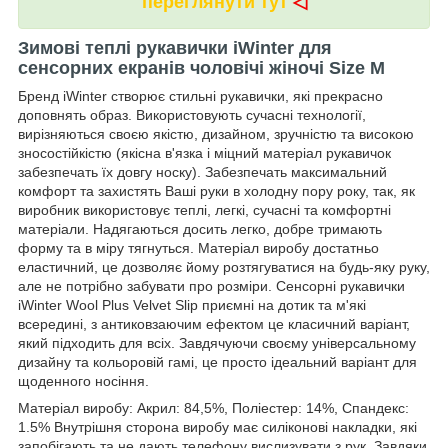
переглянути тут
◁
Зимові теплі рукавички iWinter для
сенсорних екранів чоловічі жіночі Size М
Бренд iWinter створює стильні рукавички, які прекрасно
доповнять образ. Використовують сучасні технології,
вирізняються своєю якістю, дизайном, зручністю та високою
зносостійкістю (якісна в'язка і міцний матеріал рукавичок
забезпечать їх довгу носку). Забезпечать максимальний
комфорт та захистять Ваші руки в холодну пору року, так, як
виробник використовує теплі, легкі, сучасні та комфортні
матеріали. Надягаються досить легко, добре тримають
форму та в міру тягнуться. Матеріал виробу достатньо
еластичний, це дозволяє йому розтягуватися на будь-яку руку,
але не потрібно забувати про розміри. Сенсорні рукавички
iWinter Wool Plus Velvet Slip приємні на дотик та м'які
всередині, з антиковзаючим ефектом це класичний варіант,
який підходить для всіх. Завдячуючи своєму універсальному
дизайну та кольоровій гамі, це просто ідеальний варіант для
щоденного носіння.
Матеріал виробу: Акрил: 84,5%, Поліестер: 14%, Спандекс:
1.5% Внутрішня сторона виробу має силіконові накладки, які
запобігають та не дають телефону вислизувати з рук. Завдяки