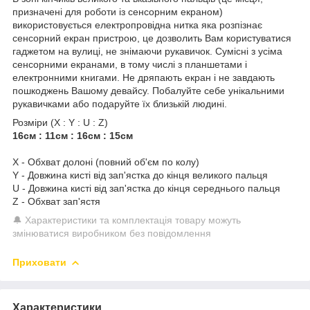
призначені для роботи із сенсорним екраном)
використовується електропровідна нитка яка розпізнає
сенсорний екран пристрою, це дозволить Вам користуватися
гаджетом на вулиці, не знімаючи рукавичок. Сумісні з усіма
сенсорними екранами, в тому числі з планшетами і
електронними книгами. Не дряпають екран і не завдають
пошкоджень Вашому девайсу. Побалуйте себе унікальними
рукавичками або подаруйте їх близькій людині.
Розміри (X : Y : U : Z)
16см : 11см : 16см : 15см
X - Обхват долоні (повний об'єм по колу)
Y - Довжина кисті від зап'ястка до кінця великого пальця
U - Довжина кисті від зап'ястка до кінця середнього пальця
Z - Обхват зап'ястя
🔔 Характеристики та комплектація товару можуть
змінюватися виробником без повідомлення
Приховати
Характеристики