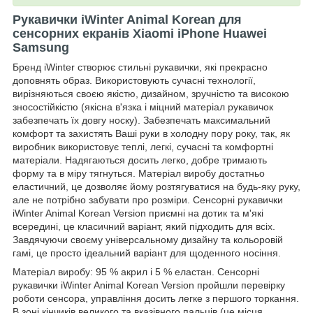
Рукавички iWinter Animal Korean для
сенсорних екранів Xiaomi iPhone Huawei
Samsung
Бренд iWinter створює стильні рукавички, які прекрасно
доповнять образ. Використовують сучасні технології,
вирізняються своєю якістю, дизайном, зручністю та високою
зносостійкістю (якісна в'язка і міцний матеріал рукавичок
забезпечать їх довгу носку). Забезпечать максимальний
комфорт та захистять Ваші руки в холодну пору року, так, як
виробник використовує теплі, легкі, сучасні та комфортні
матеріали. Надягаються досить легко, добре тримають
форму та в міру тягнуться. Матеріал виробу достатньо
еластичний, це дозволяє йому розтягуватися на будь-яку руку,
але не потрібно забувати про розміри. Сенсорні рукавички
iWinter Animal Korean Version приємні на дотик та м'які
всередині, це класичний варіант, який підходить для всіх.
Завдячуючи своєму універсальному дизайну та кольоровій
гамі, це просто ідеальний варіант для щоденного носіння.
Матеріал виробу: 95 % акрил і 5 % еластан. Сенсорні
рукавички iWinter Animal Korean Version пройшли перевірку
роботи сенсора, управління досить легке з першого торкання.
В зоні кінчиків великого та вказівного пальців (це місця,