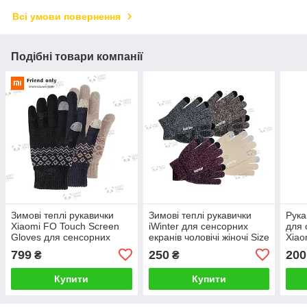
Всі умови повернення
Подібні товари компанії
Зимові теплі рукавички
Зимові теплі рукавички
Рука
Xiaomi FO Touch Screen
iWinter для сенсорних
для 
Gloves для сенсорних
екранів чоловічі жіночі Size
Xiao
екранів чоловічі жіночі
S Колір на вибір
Sams
799
250
200
₴
₴
Колір на вибір
Купити
Купити