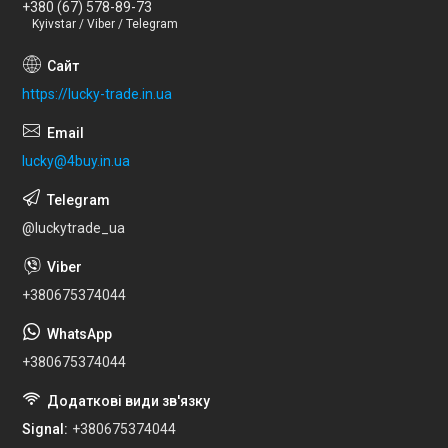
+380 (67) 578-89-73
Kyivstar / Viber / Telegram
https://lucky-trade.in.ua
lucky@4buy.in.ua
@luckytrade_ua
+380675374044
+380675374044
Signal
+380675374044