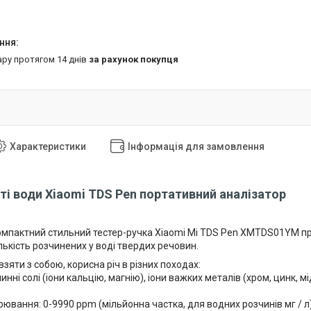
ару протягом 14 днів
за рахунок покупця
Характеристики
Інформація для замовлення
ті води Xiaomi TDS Pen портативний аналізатор
мпактний стильний тестер-ручка Xiaomi Mi TDS Pen XMTDS01YM пр
ькість розчинених у воді твердих речовин.
яти з собою, корисна річ в різних походах:
инні солі (іони кальцію, магнію), іони важких металів (хром, цинк, мі
рювання: 0-9990 ppm (мільйонна частка, для водних розчинів мг / л