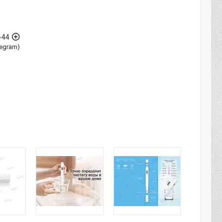
-44
elegram)