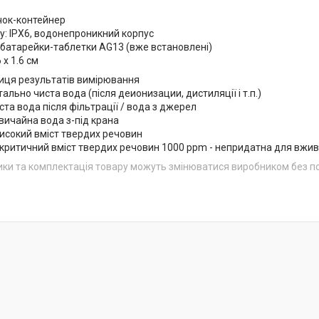
чок-контейнер
ту: IPX6, водонепроникний корпус
2 батарейки-таблетки AG13 (вже встановлені)
6 х 1.6 см
лиця результатів вимірювання
тально чиста вода (після деионизации, дистиляції і т.п.)
ста вода після фільтрації / вода з джерел
вичайна вода з-під крана
високий вміст твердих речовин
 критичний вміст твердих речовин 1000 ppm - непридатна для вжи
ики та комплектація товару можуть змінюватися виробником без 