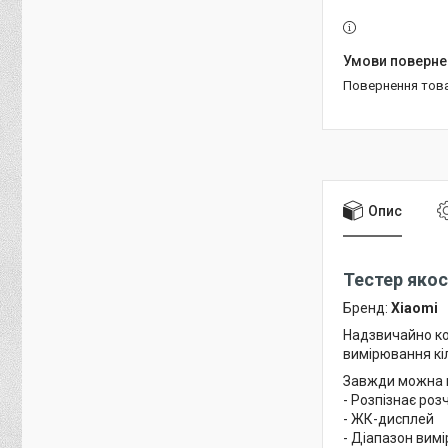
повернення тов
Опис
Тестер якос
Бренд:
Xiaomi
Надзвичайно ко
вимірювання кіл
Завжди можна вз
- Розпізнає розч
- ЖК-дисплей
- Діапазон вимі