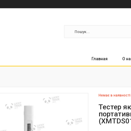
Главная
О на
Немає в наявності
Тестер як
портатив
(XMTDS0