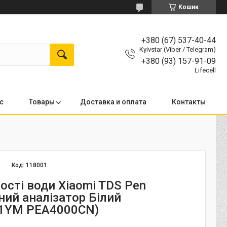
Кошик
+380 (67) 537-40-44
Kyivstar (Viber / Telegram)
+380 (93) 157-91-09
Lifecell
с
Товары
Доставка и оплата
Контакты
Код:
118001
ості води Xiaomi TDS Pen
ний аналізатор Білий
1YM PEA4000CN)