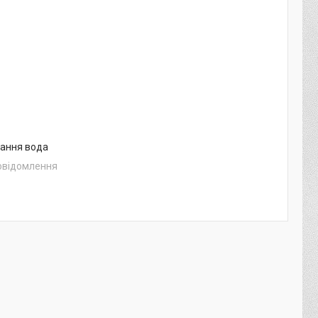
вання вода
повідомлення