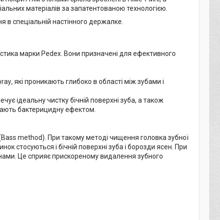
ціальних матеріалів за запатентованою технологією.
ння в спеціальній настінного держалке.
астика марки Pedex. Вони призначені для ефективного
aу, які проникають глибоко в області між зубами і
ечує ідеальну чистку бічній поверхні зуба, а також
і мають бактерицидну ефектом.
(Bass method). При такому методі чищення головка зубної
инок стосуються і бічній поверхні зуба і борозди ясен. При
 яснами. Це сприяє прискореному видалення зубного