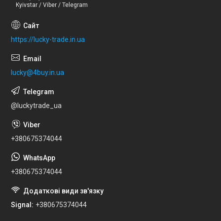
Kyivstar / Viber / Telegram
https://lucky-trade.in.ua
lucky@4buy.in.ua
@luckytrade_ua
+380675374044
+380675374044
Signal
+380675374044