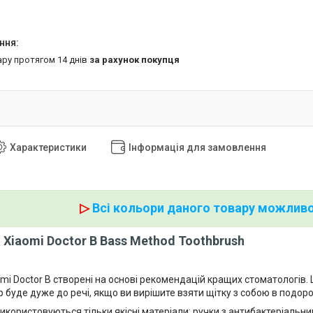
ару протягом 14 днів
за рахунок покупця
Характеристики
Інформація для замовлення
▷
Всі кольори даного товару можливо
 Xiaomi Doctor B Bass Method Toothbrush
omi Doctor B створені на основі рекомендацій кращих стоматологів. 
 буде дуже до речі, якщо ви вирішите взяти щітку з собою в подор
використовуються тільки якісні матеріали: ручки з антибактеріальни