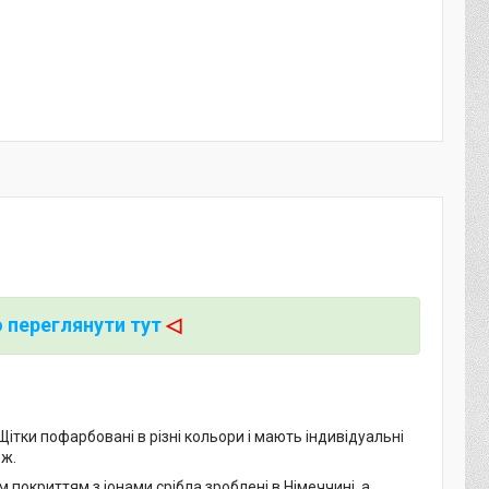
 переглянути тут
◁
Щітки пофарбовані в різні кольори і мають індивідуальні
ож.
м покриттям з іонами срібла зроблені в Німеччині, а