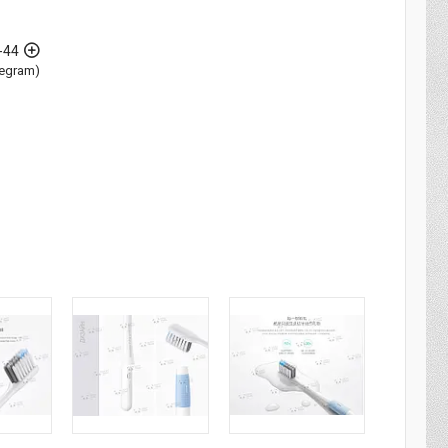
-44
elegram)