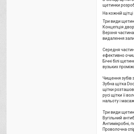
щетинки розробл
На кожній щітці
Три види щетин
Концепція дворі
Верхня частина
видалення залиш
Середня частина
ефективно очищ
Бічні білі щети
вузьких проміжк
Чищення зубів 
Зубна щітка Do
щітки розташову
русі щітки її в
нальоту і масаж
Три види щетино
Вугільний анти
Антимікробні, п
Проволочна спі