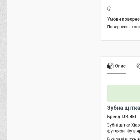
повернення тов
Опис
Зубна щітка
Бренд:
DR.BEI
Зубні щітки Xia
футляри. Футляр
В складі щітки 