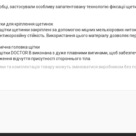
обці, застосували особливу запатентовану технологію фіксації ще
тки для кріплення щетинок
ї щітки щетинки закріплені за допомогою міцних мельхіорових ниток
і антикорозійну стійкість. Використання цього матеріалу дозволяє
мічна головка щітки
 щітки DOCTOR B виконана з дуже плавними вигинами, щоб забезпе
ення відчуття присутності стороннього тіла.
ики та комплектація товару можуть змінюватися виробником без 