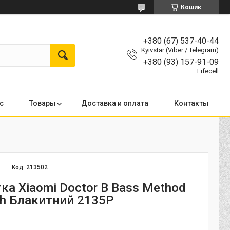
Кошик
+380 (67) 537-40-44
Kyivstar (Viber / Telegram)
+380 (93) 157-91-09
Lifecell
с
Товары
Доставка и оплата
Контакты
Код:
213502
ка Xiaomi Doctor B Bass Method
sh Блакитний 2135P