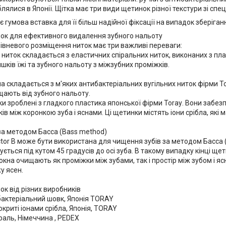
ялися в Японії. Щітка має три види щетинок різної текстури зі спе
 є гумова вставка для її більш надійної фіксації на випадок зберіга
ок для ефективного видалення зубного нальоту
вневого розміщення ниток має три важливі переваги: ​​
 ниток складається з еластичних спіральних ниток, виконаних з пл
ків їжі та зубного нальоту з міжзубних проміжків.
 складається з м'яких антибактеріальних вугільних ниток фірми Tor
ають від зубного нальоту.
нки зроблені з гладкого пластика японської фірми Toraу. Вони забезп
ів між коронкою зуба і яснами. Ці щетинки містять іони срібла, як
за методом Басса (Bass method)
ctor B може бути використана для чищення зубів за методом Басса 
ється під кутом 45 градусів до осі зуба. В такому випадку кінці щет
олокна очищають як проміжки між зубами, так і простір між зубом і
у ясен.
к від різних виробників
бактеріальний шовк, Японія TORAY
окриті іонами срібла, Японія, TORAY
раль, Німеччина , PEDEX