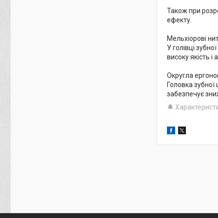
Також при розр
ефекту.
Мельхіорові ни
У голівці зубно
високу якість 
Округла ергоно
Головка зубної
забезпечує зниж
🔔 Характерист